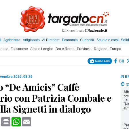
Edizione locale
IlNazionale.it
i
Agricoltura
Artigianato
Al Direttore
Economia
Curiosità
Scuole e corsi
Solid
anese
Fossanese
Alba e Langhe
Bra e Roero
Provincia
Regione
Europa
Radio Alba
ovembre 2025, 08:29
IN B
o “De Amicis” Caffè
g
Alb
rio con Patrizia Combale e
pre
La 
"Ne
la Signetti in dialogo
evi
book
X
Print
WhatsApp
Email
Pre