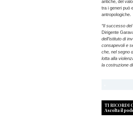
antiche, del valo
tra i generi può
antropologiche.
“Il successo del
Dirigente Garav
dell’istituto di i
consapevoli e se
che, nel segno de
lotta alla viole
la costruzione d
TI RICORDI
Ascolta il pod