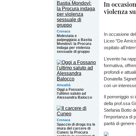
In occasion
violenza s
Cronaca
In occasione del
Molestata e
palpeggiata a Bastia
Liceo “De Amicis
Mondovì: la Procura
ospitato all’inte
indaga per violenza
sessuale di gruppo
L’evento ha rapp
formativa, offren
profondi e attual
Donatella Signett
con un interesse
Attualità
Oggi a Fossano
l'ultimo saluto ad
Il pomeriggio si
Alessandra Balocco
della prof.ssa G
Stefania Botto d
l’importanza di p
Cronaca
parità di genere
Spaccio di droga tra le
mura del carcere di
Cuneo: la Procura