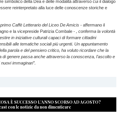
re simbolico della Dea e delle modalità attraverso cui il dialogo
 essere reinterpretato alla luce delle conoscenze storiche e
 primo Caffè Letterario del Liceo De Amicis
- affermano il
agno e la vicepreside Patrizia Combale -
, conferma la volontà
nvestire in iniziative culturali capaci di formare cittadini
nsibili alle tematiche sociali più urgenti. Un appuntamento
lla parola e del pensiero critico, ha voluto ricordare che la
nza di genere passa anche attraverso la conoscenza, l’ascolto e
i nuovi immaginari”.
 COSA È SUCCESSO L’ANNO SCORSO AD AGOSTO?
cast con le notizie da non dimenticare