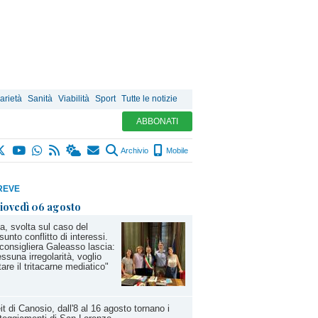
arietà
Sanità
Viabilità
Sport
Tutte le notizie
ABBONATI
Archivio
Mobile
REVE
iovedì 06 agosto
a, svolta sul caso del
sunto conflitto di interessi.
consigliera Galeasso lascia:
ssuna irregolarità, voglio
tare il tritacarne mediatico"
it di Canosio, dall'8 al 16 agosto tornano i