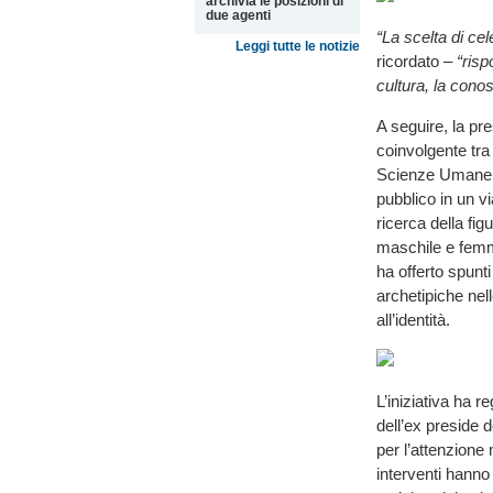
archivia le posizioni di
due agenti
“La scelta di ce
Leggi tutte le notizie
ricordato –
“risp
cultura, la conos
A seguire, la pr
coinvolgente tra
Scienze Umane 
pubblico in un vi
ricerca della fig
maschile e femmin
ha offerto spunti
archetipiche nel
all’identità.
L’iniziativa ha r
dell’ex preside d
per l’attenzione 
interventi hanno 