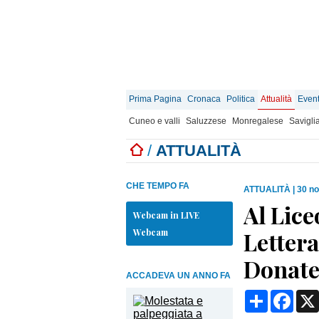
Prima Pagina
Cronaca
Politica
Attualità
Event
Cuneo e valli
Saluzzese
Monregalese
Savigli
/
ATTUALITÀ
CHE TEMPO FA
ATTUALITÀ
|
30 n
Al Lice
Webcam in LIVE
Webcam
Lettera
Donatel
ACCADEVA UN ANNO FA
Condividi
Face