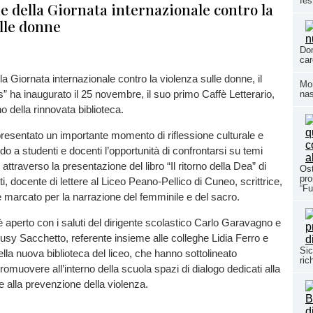
fes
e della Giornata internazionale contro la
ulle donne
Dom
car
la Giornata internazionale contro la violenza sulle donne, il
Mom
” ha inaugurato il 25 novembre, il suo primo Caffè Letterario,
nas
rno della rinnovata biblioteca.
resentato un importante momento di riflessione culturale e
do a studenti e docenti l’opportunità di confrontarsi su temi
i attraverso la presentazione del libro “Il ritorno della Dea” di
Ost
pro
i, docente di lettere al Liceo Peano-Pellico di Cuneo, scrittrice,
“Fu
 marcato per la narrazione del femminile e del sacro.
 è aperto con i saluti del dirigente scolastico Carlo Garavagno e
iusy Sacchetto, referente insieme alle colleghe Lidia Ferro e
Sic
ella nuova biblioteca del liceo, che hanno sottolineato
ric
romuovere all’interno della scuola spazi di dialogo dedicati alla
 e alla prevenzione della violenza.