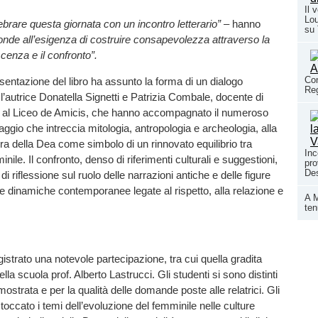
Il 
Lou
lebrare questa giornata con un incontro letterario”
– hanno
su
onde all’esigenza di costruire consapevolezza attraverso la
cenza e il confronto”.
Con
esentazione del libro ha assunto la forma di un dialogo
Reg
 l’autrice Donatella Signetti e Patrizia Combale, docente di
al Liceo de Amicis, che hanno accompagnato il numeroso
aggio che intreccia mitologia, antropologia e archeologia, alla
ura della Dea come simbolo di un rinnovato equilibrio tra
Inc
ile. Il confronto, denso di riferimenti culturali e suggestioni,
pro
Des
 di riflessione sul ruolo delle narrazioni antiche e delle figure
le dinamiche contemporanee legate al rispetto, alla relazione e
A M
ten
egistrato una notevole partecipazione, tra cui quella gradita
ella scuola prof. Alberto Lastrucci. Gli studenti si sono distinti
mostrata e per la qualità delle domande poste alle relatrici. Gli
toccato i temi dell’evoluzione del femminile nelle culture