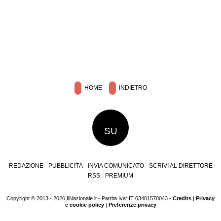
HOME
INDIETRO
SU
REDAZIONE
PUBBLICITÀ
INVIA COMUNICATO
SCRIVI AL DIRETTORE
RSS
PREMIUM
Copyright © 2013 - 2026 IlNazionale.it - Partita Iva: IT 03401570043 -
Credits
|
Privacy
e cookie policy
|
Preferenze privacy