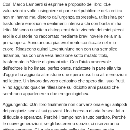
Così Marco Lamberti si esprime a proposito del libro: «Le
valutazioni a volte lusinghiere di parte del pubblico e della critica
non mi hanno mai distolto dall’urgenza espressiva, utilissima per
trasfondere emozioni e sentimenti intensi a chi con bontà mi ha
letto. Né sono riuscite a distogliermi dalle vicende dei miei piccoli
eroi le cui storie ho raccontato mediante brevi novelle nella mia
prima opera. Sono ancora piacevolmente conficcate nel mio
cuore. Rinascono quindi Leventunlune non con una semplice
ristampa, ma con una vera riedizione sotto mutato titolo,
trasformato in Storie di giovani vite. Con l’aiuto amorevole
dell’editore le ho limate, perfezionate, riadattate in parte alla vita
d’oggi e ho aggiunto altre storie che spero suscitino altre emozioni
nel lettore. Un lavoro davvero certosino che spero dia i suoi frutti.
Vi ho aggiunto qualche riflessione sui diciotto anni passati che
sembrano appartenere a due ere geologiche».
Aggiungendo: «Un libro finalmente non convenzionale agli antipodi
dei pregiudizi sociali sui giovani. Una boccata di aria fresca, fatta
di fiducia e speranza. Perché il tempo non è tutto perduto. Perché
le nuove generazioni, se gli lasceremo spazio, ci riserveranno
ottime sorprese. Ci vuole coraggio nella vita. Appena uscito,