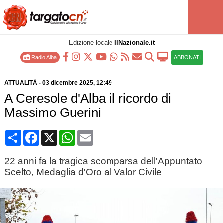
Edizione locale
IlNazionale.it
Radio Alba
ABBONATI
ATTUALITÀ
-
03 dicembre 2025
, 12:49
A Ceresole d'Alba il ricordo di
Massimo Guerini
Condividi
Facebook
X
WhatsApp
Email
22 anni fa la tragica scomparsa dell'Appuntato
Scelto, Medaglia d'Oro al Valor Civile