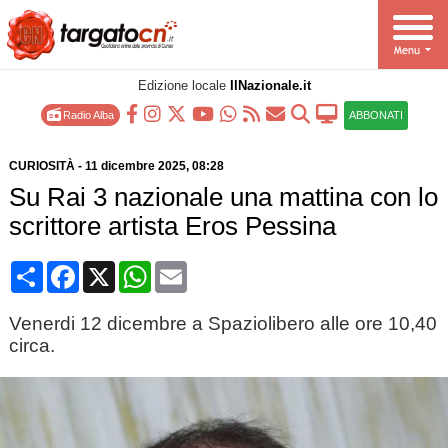
Edizione locale
IlNazionale.it
Radio Alba
ABBONATI
CURIOSITÀ
-
11 dicembre 2025
, 08:28
Su Rai 3 nazionale una mattina con lo
scrittore artista Eros Pessina
Condividi
Facebook
X
WhatsApp
Email
Venerdi 12 dicembre a Spaziolibero alle ore 10,40
circa.