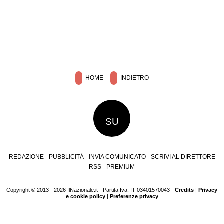
HOME
INDIETRO
SU
REDAZIONE
PUBBLICITÀ
INVIA COMUNICATO
SCRIVI AL DIRETTORE
RSS
PREMIUM
Copyright © 2013 - 2026 IlNazionale.it - Partita Iva: IT 03401570043 -
Credits
|
Privacy
e cookie policy
|
Preferenze privacy