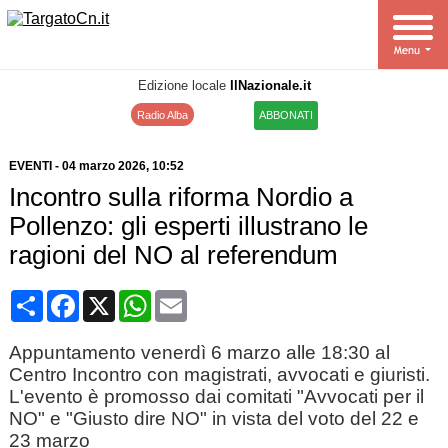
Edizione locale
IlNazionale.it
Radio Alba
ABBONATI
EVENTI
-
04 marzo 2026
, 10:52
Incontro sulla riforma Nordio a
Pollenzo: gli esperti illustrano le
ragioni del NO al referendum
Condividi
Facebook
X
WhatsApp
Email
Appuntamento venerdì 6 marzo alle 18:30 al
Centro Incontro con magistrati, avvocati e giuristi.
L'evento è promosso dai comitati "Avvocati per il
NO" e "Giusto dire NO" in vista del voto del 22 e
23 marzo