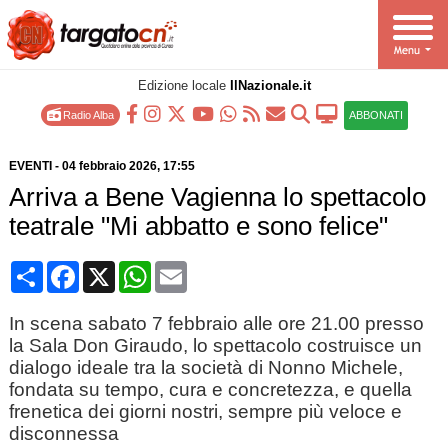
Edizione locale
IlNazionale.it
Radio Alba
ABBONATI
EVENTI
-
04 febbraio 2026
, 17:55
Arriva a Bene Vagienna lo spettacolo
teatrale "Mi abbatto e sono felice"
Condividi
Facebook
X
WhatsApp
Email
In scena sabato 7 febbraio alle ore 21.00 presso
la Sala Don Giraudo, lo spettacolo costruisce un
dialogo ideale tra la società di Nonno Michele,
fondata su tempo, cura e concretezza, e quella
frenetica dei giorni nostri, sempre più veloce e
disconnessa