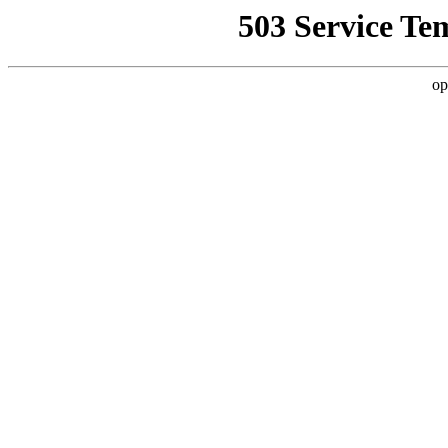
503 Service Te
op