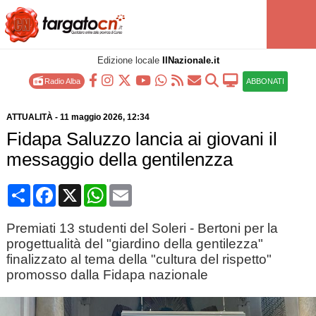
Edizione locale
IlNazionale.it
Radio Alba
ABBONATI
ATTUALITÀ
-
11 maggio 2026
, 12:34
Fidapa Saluzzo lancia ai giovani il
messaggio della gentilenzza
Condividi
Facebook
X
WhatsApp
Email
Premiati 13 studenti del Soleri - Bertoni per la
progettualità del "giardino della gentilezza"
finalizzato al tema della "cultura del rispetto"
promosso dalla Fidapa nazionale