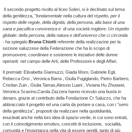
Il secondo progetto rivolto al liceo Soleri, si è declinato sul tema
della gentilezza, "
fondamentale nella cultura del rispetto, per il
rispetto delle regole, della dignità, della persona, alla base di una
sana e pacuifica convivenza e di una società migliore. Un rispetto
globale: della persona, della natura e dell’universo che ci circonda
- ha spiegato
Bruna Chiotti
referente della realizzazioe per la
sezione saluzzese della Federazione che ha lo scopo di
promuovere, coordinare e sostenere le iniziative delle donne
operanti nel campo delle Arti, delle Professioni e degli Affari.
Il premiati: Elisabetta Giannuzzi, Giada Moro, Gabriele Egli,
Rebecca Orsi , Veronica Barra , Giulia Fugiglando, Pietro Barbero,
Cristian Zuin , Giulia Tamas,Alessio Luani , Viviana Hu Zhuowei,
Veronica Scavino,Carola Zazzera hanno ricevuto una busta in
denaro, grazie al contributo della Fondazione Cr Saluzzo, che ha
abbracciato il progetto ed una carta da portare a casa, con i "semi
della gentilezza", propositi da realizzare nella quotidianità,
enucleati anche nella loro idea di spazio verde, in cui sono entrati,
con il coinvolgimento emotivo, concetti di inclusione, socialità,
comunità e l’importanza nella vita di essere gentili, tanto di più