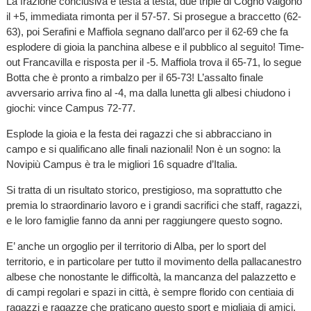
La frazione conclusiva è testa a testa, due triple di Cogno valgono
il +5, immediata rimonta per il 57-57. Si prosegue a braccetto (62-
63), poi Serafini e Maffiola segnano dall’arco per il 62-69 che fa
esplodere di gioia la panchina albese e il pubblico al seguito! Time-
out Francavilla e risposta per il -5. Maffiola trova il 65-71, lo segue
Botta che è pronto a rimbalzo per il 65-73! L’assalto finale
avversario arriva fino al -4, ma dalla lunetta gli albesi chiudono i
giochi: vince Campus 72-77.
Esplode la gioia e la festa dei ragazzi che si abbracciano in
campo e si qualificano alle finali nazionali! Non è un sogno: la
Novipiù Campus è tra le migliori 16 squadre d’Italia.
Si tratta di un risultato storico, prestigioso, ma soprattutto che
premia lo straordinario lavoro e i grandi sacrifici che staff, ragazzi,
e le loro famiglie fanno da anni per raggiungere questo sogno.
E’ anche un orgoglio per il territorio di Alba, per lo sport del
territorio, e in particolare per tutto il movimento della pallacanestro
albese che nonostante le difficoltà, la mancanza del palazzetto e
di campi regolari e spazi in città, è sempre florido con centiaia di
ragazzi e ragazze che praticano questo sport e migliaia di amici,