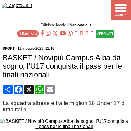
Edizione locale
IlNazionale.it
Radio Alba
ABBONATI
SPORT
-
11 maggio 2026
, 11:45
BASKET / Novipiù Campus Alba da
sogno, l'U17 conquista il pass per le
finali nazionali
Condividi
Facebook
X
WhatsApp
Email
La squadra albese è tra le migliori 16 Under 17 di
tutta Italia