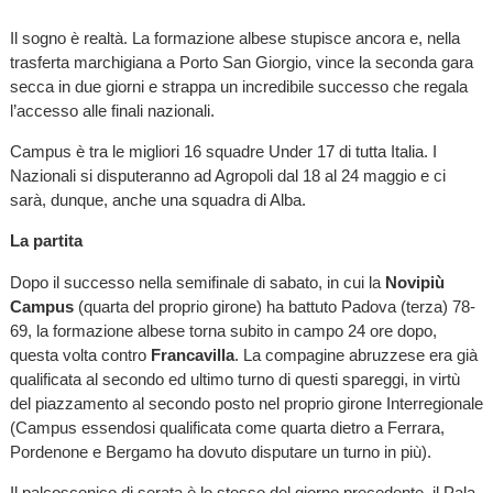
Il sogno è realtà. La formazione albese stupisce ancora e, nella
trasferta marchigiana a Porto San Giorgio, vince la seconda gara
secca in due giorni e strappa un incredibile successo che regala
l’accesso alle finali nazionali.
Campus è tra le migliori 16 squadre Under 17 di tutta Italia. I
Nazionali si disputeranno ad Agropoli dal 18 al 24 maggio e ci
sarà, dunque, anche una squadra di Alba.
La partita
Dopo il successo nella semifinale di sabato, in cui la
Novipiù
Campus
(quarta del proprio girone) ha battuto Padova (terza) 78-
69, la formazione albese torna subito in campo 24 ore dopo,
questa volta contro
Francavilla
. La compagine abruzzese era già
qualificata al secondo ed ultimo turno di questi spareggi, in virtù
del piazzamento al secondo posto nel proprio girone Interregionale
(Campus essendosi qualificata come quarta dietro a Ferrara,
Pordenone e Bergamo ha dovuto disputare un turno in più).
Il palcoscenico di serata è lo stesso del giorno precedente, il Pala