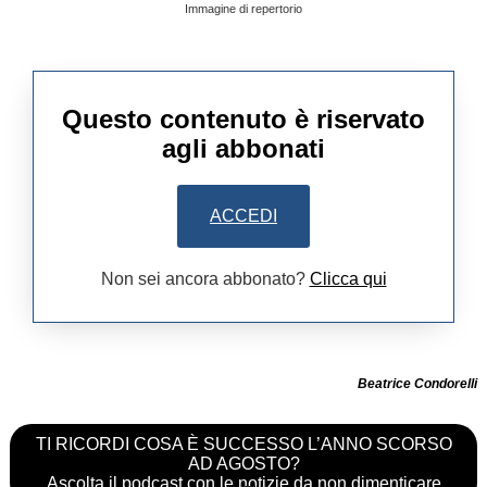
Immagine di repertorio
Questo contenuto è riservato
agli abbonati
ACCEDI
Non sei ancora abbonato?
Clicca qui
Beatrice Condorelli
TI RICORDI COSA È SUCCESSO L’ANNO SCORSO
AD AGOSTO?
Ascolta il podcast con le notizie da non dimenticare