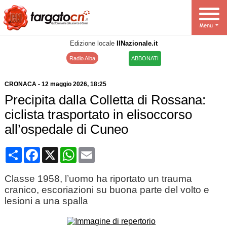
Edizione locale
IlNazionale.it
Radio Alba
ABBONATI
CRONACA
-
12 maggio 2026
, 18:25
Precipita dalla Colletta di Rossana:
ciclista trasportato in elisoccorso
all’ospedale di Cuneo
Condividi
Facebook
X
WhatsApp
Email
Classe 1958, l’uomo ha riportato un trauma
cranico, escoriazioni su buona parte del volto e
lesioni a una spalla