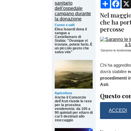
Condividi
Face
Nel maggio 
che ha port
Cuneo e valli
percosse
Elisa Isoardi dona il
sangue a
Castellamare di
Stabia: "Ovunque vi
troviate, potete farlo. È
un piccolo gesto che
Saranno le testimonian
salva vite"
Chi ha aggredito 
dovrà stabilire
n
procedimenti i
Asti
.
Agricoltura
Questo con
Anche il Consorzio
dell'Asti rivede le rese
per la prossima
vendemmia: da 100 a
ACCEDI
90 quintali per ettaro di
cui 5 destinati allo
stoccaggio