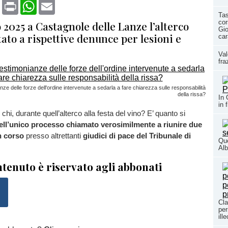
book
X
Print
WhatsApp
Email
Tas
co
2025 a Castagnole delle Lanze l’alterco
Gio
ato a rispettive denunce per lesioni e
car
Val
fra
ze delle forze dell'ordine intervenute a sedarla a fare chiarezza sulle responsabilità
della rissa?
In 
in 
chi, durante quell’alterco alla festa del vino? E’ quanto si
ell’unico processo chiamato verosimilmente a riunire due
n corso
presso altrettanti
giudici di pace del Tribunale di
Que
Alb
tenuto è riservato agli abbonati
Cla
per
ill