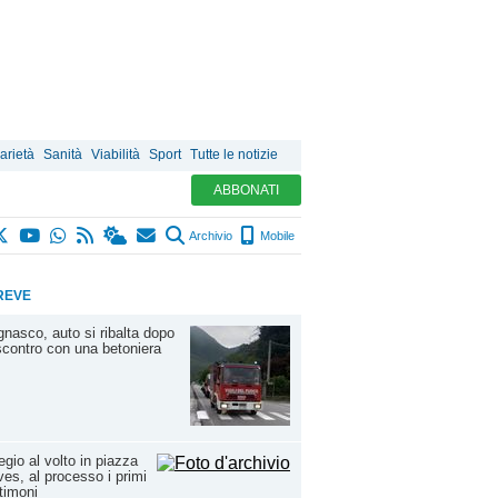
arietà
Sanità
Viabilità
Sport
Tutte le notizie
ABBONATI
Archivio
Mobile
REVE
nasco, auto si ribalta dopo
scontro con una betoniera
egio al volto in piazza
es, al processo i primi
timoni