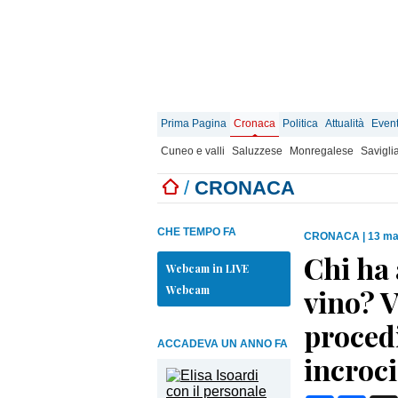
Prima Pagina
Cronaca
Politica
Attualità
Event
Cuneo e valli
Saluzzese
Monregalese
Savigli
/
CRONACA
CHE TEMPO FA
CRONACA
|
13 ma
Chi ha 
Webcam in LIVE
Webcam
vino? V
proced
ACCADEVA UN ANNO FA
incroci