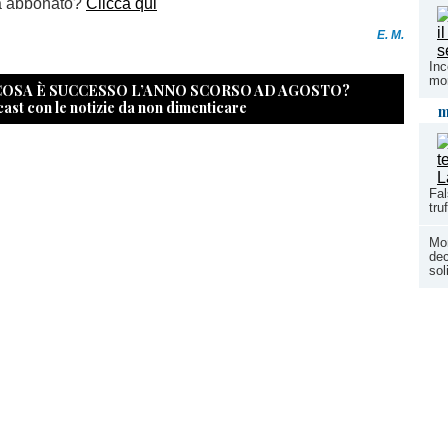
a abbonato?
Clicca qui
E. M.
Inc
mon
 COSA È SUCCESSO L’ANNO SCORSO AD AGOSTO?
cast con le notizie da non dimenticare
m
Fal
tru
Mon
dec
so