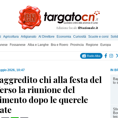
Edizione locale
IlNazionale.it
i
Agricoltura
Artigianato
Al Direttore
Economia
Curiosità
Scuole e corsi
Solid
anese
Fossanese
Alba e Langhe
Bra e Roero
Provincia
Regione
Europa
Radio Alba
ggio 2026, 10:47
IN B
aggredito chi alla festa del
Bag
lo 
erso la riunione del
imento dopo le querele
ate
Sfr
Bov
tes