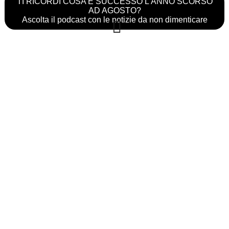
TI RICORDI COSA È SUCCESSO L’ANNO SCORSO
AD AGOSTO?
Ascolta il podcast con le notizie da non dimenticare