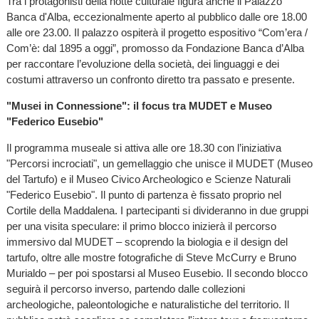
Tra i protagonisti della notte culturale figura anche il Palazzo
Banca d'Alba, eccezionalmente aperto al pubblico dalle ore 18.00
alle ore 23.00. Il palazzo ospiterà il progetto espositivo “Com’era /
Com’è: dal 1895 a oggi”, promosso da Fondazione Banca d’Alba
per raccontare l’evoluzione della società, dei linguaggi e dei
costumi attraverso un confronto diretto tra passato e presente.
"Musei in Connessione": il focus tra MUDET e Museo
"Federico Eusebio"
Il programma museale si attiva alle ore 18.30 con l’iniziativa
"Percorsi incrociati", un gemellaggio che unisce il MUDET (Museo
del Tartufo) e il Museo Civico Archeologico e Scienze Naturali
"Federico Eusebio". Il punto di partenza è fissato proprio nel
Cortile della Maddalena. I partecipanti si divideranno in due gruppi
per una visita speculare: il primo blocco inizierà il percorso
immersivo dal MUDET – scoprendo la biologia e il design del
tartufo, oltre alle mostre fotografiche di Steve McCurry e Bruno
Murialdo – per poi spostarsi al Museo Eusebio. Il secondo blocco
seguirà il percorso inverso, partendo dalle collezioni
archeologiche, paleontologiche e naturalistiche del territorio. Il