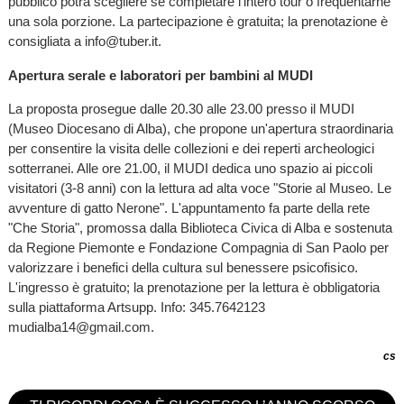
pubblico potrà scegliere se completare l'intero tour o frequentarne
una sola porzione. La partecipazione è gratuita; la prenotazione è
consigliata a info@tuber.it.
Apertura serale e laboratori per bambini al MUDI
La proposta prosegue dalle 20.30 alle 23.00 presso il MUDI
(Museo Diocesano di Alba), che propone un'apertura straordinaria
per consentire la visita delle collezioni e dei reperti archeologici
sotterranei. Alle ore 21.00, il MUDI dedica uno spazio ai piccoli
visitatori (3-8 anni) con la lettura ad alta voce "Storie al Museo. Le
avventure di gatto Nerone". L'appuntamento fa parte della rete
"Che Storia", promossa dalla Biblioteca Civica di Alba e sostenuta
da Regione Piemonte e Fondazione Compagnia di San Paolo per
valorizzare i benefici della cultura sul benessere psicofisico.
L'ingresso è gratuito; la prenotazione per la lettura è obbligatoria
sulla piattaforma Artsupp. Info: 345.7642123
mudialba14@gmail.com.
cs