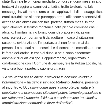
state illustrate le principali modalità con cui vengono messi in atto
tentativi di raggiro ai danni dei cittadini: truffe telefoniche, falsi
messaggi inviati tramite sms o altre applicazioni di messaggistica,
email fraudolente si sono purtroppo ormai affiancate ai tentativi di
accesso alle abitazioni con falsi pretesti, tuttora messi in atto
specialmente in territori montani e nelle piccole comunità che vi
abitano. I militari hanno fornito consigli pratici e indicazioni
concrete sui comportamenti da adottare in caso di situazioni
sospette, evidenziando l’importanza di non fornire mai dati
personali o bancari a sconosciuti e di contattare immediatamente
le forze dell’ordine in caso di dubbi o se si sono riscontrate
anomalie di qualsiasi tipo. L’appuntamento, organizzato in
collaborazione con il Comune di Sampeyre e la Polizia Locale, ha
visto una buona partecipazione di cittadini.
"La sicurezza passa anche attraverso la consapevolezza e
l’informazione
– ha detto il
sindaco Roberto Dadone,
presente
all’incontro –
. Occasioni come questa sono utili per aiutare la
popolazione a riconoscere situazioni potenzialmente pericolose e
per rafforzare il rapporto di fiducia e collaborazione tra cittadini,
amministrazione comunale e forze dell’ordine".