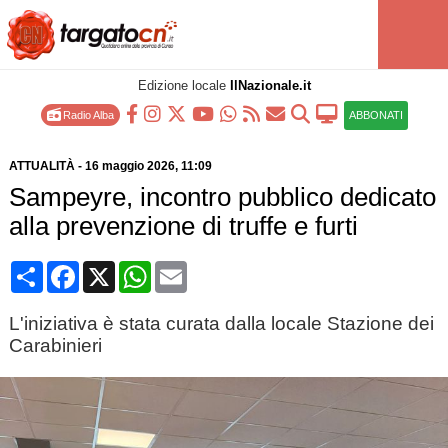
Edizione locale
IlNazionale.it
Radio Alba
ABBONATI
ATTUALITÀ
-
16 maggio 2026
, 11:09
Sampeyre, incontro pubblico dedicato
alla prevenzione di truffe e furti
Condividi
Facebook
X
WhatsApp
Email
L'iniziativa è stata curata dalla locale Stazione dei
Carabinieri