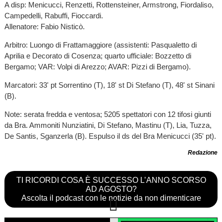
A disp: Menicucci, Renzetti, Rottensteiner, Armstrong, Fiordaliso,
Campedelli, Rabuffi, Fioccardi.
Allenatore: Fabio Nisticò.
Arbitro: Luongo di Frattamaggiore (assistenti: Pasqualetto di
Aprilia e Decorato di Cosenza; quarto ufficiale: Bozzetto di
Bergamo; VAR: Volpi di Arezzo; AVAR: Pizzi di Bergamo).
Marcatori: 33' pt Sorrentino (T), 18' st Di Stefano (T), 48' st Sinani
(B).
Note: serata fredda e ventosa; 5205 spettatori con 12 tifosi giunti
da Bra. Ammoniti Nunziatini, Di Stefano, Mastinu (T), Lia, Tuzza,
De Santis, Sganzerla (B). Espulso il ds del Bra Menicucci (35' pt).
Redazione
TI RICORDI COSA È SUCCESSO L’ANNO SCORSO
AD AGOSTO?
Ascolta il podcast con le notizie da non dimenticare