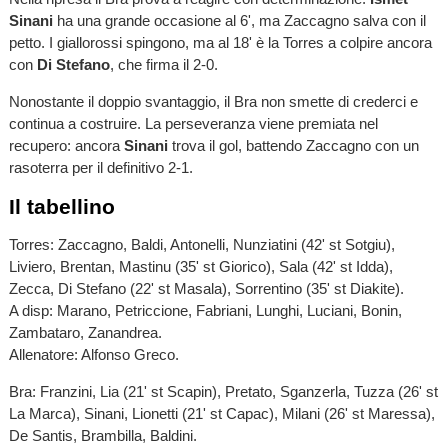
Sinani
ha una grande occasione al 6', ma Zaccagno salva con il
petto. I giallorossi spingono, ma al 18' è la Torres a colpire ancora
con
Di Stefano
, che firma il 2-0.
Nonostante il doppio svantaggio, il Bra non smette di crederci e
continua a costruire. La perseveranza viene premiata nel
recupero: ancora
Sinani
trova il gol, battendo Zaccagno con un
rasoterra per il definitivo 2-1.
Il tabellino
Torres: Zaccagno, Baldi, Antonelli, Nunziatini (42' st Sotgiu),
Liviero, Brentan, Mastinu (35' st Giorico), Sala (42' st Idda),
Zecca, Di Stefano (22' st Masala), Sorrentino (35' st Diakite).
A disp: Marano, Petriccione, Fabriani, Lunghi, Luciani, Bonin,
Zambataro, Zanandrea.
Allenatore: Alfonso Greco.
Bra: Franzini, Lia (21' st Scapin), Pretato, Sganzerla, Tuzza (26' st
La Marca), Sinani, Lionetti (21' st Capac), Milani (26' st Maressa),
De Santis, Brambilla, Baldini.