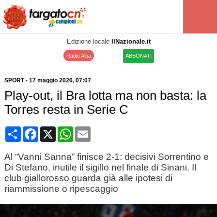
Edizione locale
IlNazionale.it
Radio Alba
ABBONATI
SPORT
-
17 maggio 2026
, 07:07
Play-out, il Bra lotta ma non basta: la
Torres resta in Serie C
Condividi
Facebook
X
WhatsApp
Email
Al “Vanni Sanna” finisce 2-1: decisivi Sorrentino e
Di Stefano, inutile il sigillo nel finale di Sinani. Il
club giallorosso guarda già alle ipotesi di
riammissione o ripescaggio