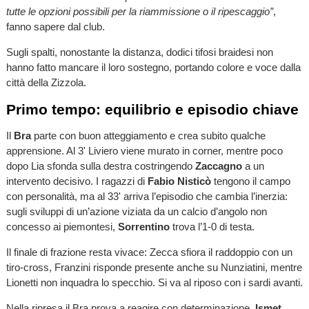
tutte le opzioni possibili per la riammissione o il ripescaggio”
,
fanno sapere dal club.
Sugli spalti, nonostante la distanza, dodici tifosi braidesi non
hanno fatto mancare il loro sostegno, portando colore e voce dalla
città della Zizzola.
Primo tempo: equilibrio e episodio chiave
Il
Bra
parte con buon atteggiamento e crea subito qualche
apprensione. Al 3' Liviero viene murato in corner, mentre poco
dopo Lia sfonda sulla destra costringendo
Zaccagno
a un
intervento decisivo. I ragazzi di
Fabio Nisticò
tengono il campo
con personalità, ma al 33' arriva l’episodio che cambia l’inerzia:
sugli sviluppi di un’azione viziata da un calcio d’angolo non
concesso ai piemontesi,
Sorrentino
trova l’1-0 di testa.
Il finale di frazione resta vivace: Zecca sfiora il raddoppio con un
tiro-cross, Franzini risponde presente anche su Nunziatini, mentre
Lionetti non inquadra lo specchio. Si va al riposo con i sardi avanti.
Nella ripresa il Bra prova a reagire con determinazione.
Ismet