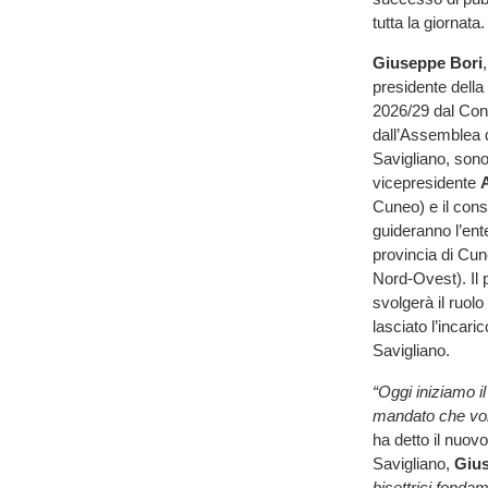
tutta la giornata
Giuseppe Bori
presidente della
2026/29 dal Cons
dall’Assemblea d
Savigliano, sono
vicepresidente
Cuneo) e il cons
guideranno l’ent
provincia di Cu
Nord-Ovest). Il
svolgerà il ruolo
lasciato l’incari
Savigliano.
“Oggi iniziamo i
mandato che vorr
ha detto il nuov
Savigliano,
Giu
bisettrici fondam