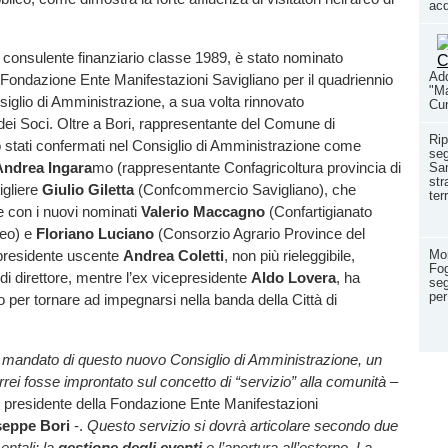
acq
.
, consulente finanziario classe 1989, è stato nominato
Add
 Fondazione Ente Manifestazioni Savigliano per il quadriennio
"Ma
iglio di Amministrazione, a sua volta rinnovato
Cun
ei Soci. Oltre a Bori, rappresentante del Comune di
Rip
 stati confermati nel Consiglio di Amministrazione come
seg
Andrea Ingara
mo (rappresentante Confagricoltura provincia di
Sam
str
igliere
Giulio Giletta
(Confcommercio Savigliano), che
ter
e con i nuovi nominati
Valerio Maccagno
(Confartigianato
neo) e
Floriano Luciano
(Consorzio Agrario Province del
Mor
 presidente uscente
Andrea Coletti
, non più rieleggibile,
Fog
 di direttore, mentre l’ex vicepresidente
Aldo Lovera
, ha
seg
per
co per tornare ad impegnarsi nella banda della Città di
l mandato di questo nuovo Consiglio di Amministrazione, un
ei fosse improntato sul concetto di “servizio” alla comunità
–
o presidente della Fondazione Ente Manifestazioni
seppe Bori
-.
Questo servizio si dovrà articolare secondo due
entali: la
gestione degli eventi
e l’apertura all’esterno. La