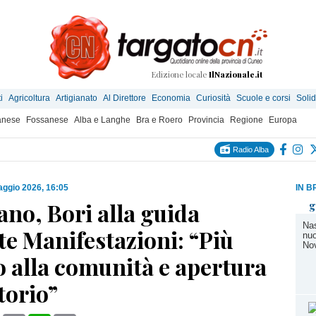
Edizione locale
IlNazionale.it
i
Agricoltura
Artigianato
Al Direttore
Economia
Curiosità
Scuole e corsi
Solid
anese
Fossanese
Alba e Langhe
Bra e Roero
Provincia
Regione
Europa
Radio Alba
ggio 2026, 16:05
IN B
ano, Bori alla guida
g
Nas
te Manifestazioni: “Più
nuo
No
o alla comunità e apertura
itorio”