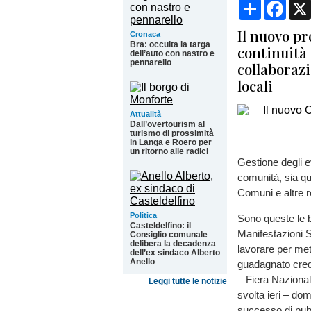
Condividi
Face
Il nuovo p
Cronaca
Bra: occulta la targa
continuità
dell’auto con nastro e
pennarello
collaboraz
locali
Attualità
Dall’overtourism al
turismo di prossimità
in Langa e Roero per
un ritorno alle radici
Gestione degli ev
comunità, sia que
Comuni e altre re
Politica
Sono queste le b
Casteldelfino: il
Manifestazioni S
Consiglio comunale
delibera la decadenza
lavorare per mett
dell’ex sindaco Alberto
Anello
guadagnato credi
– Fiera Naziona
Leggi tutte le notizie
svolta ieri – d
successo di pubbl