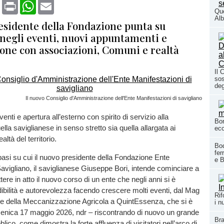
book
X
Print
WhatsApp
Email
Que
Alb
residente della Fondazione punta su
 negli eventi, nuovi appuntamenti e
ione con associazioni, Comuni e realtà
Il 
sos
deg
Il nuovo Consiglio d'Amministrazione dell'Ente Manifestazioni di savigliano
enti e apertura all’esterno con spirito di servizio alla
Bor
lla saviglianese in senso stretto sia quella allargata ai
ec
altà del territorio.
Bod
fer
asi su cui il nuovo presidente della Fondazione Ente
e B
avigliano, il saviglianese Giuseppe Bori, intende cominciare a
ere in atto il nuovo corso di un ente che negli anni si è
bilità e autorevolezza facendo crescere molti eventi, dal Mag
Rif
le della Meccanizzazione Agricola a QuintEssenza, che si è
i n
omenica 17 maggio 2026, ndr – riscontrando di nuovo un grande
Bra
ico, come dimostra la forte affluenza di visitatori nell’arco di