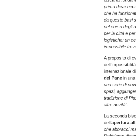
prima deve neces
che ha funzionat
da queste basi s
nel corso degli 
per la città e pe
logistiche: un ce
impossibile trov
A proposito di 
dell’impossibili
internazionale d
del Pane
in una 
una serie di nov
spazi, aggiunge
tradizione di Pi
altre novità”.
La seconda biset
dell’
apertura al
che abbracci ma
Dobbiamo diventar