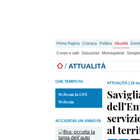
Prima Pagina
Cronaca
Politica
Attualità
Event
Cuneo e valli
Saluzzese
Monregalese
Savigli
/
ATTUALITÀ
CHE TEMPO FA
ATTUALITÀ
|
18 ma
Savigli
Webcam in LIVE
Webcam
dell’En
servizi
ACCADEVA UN ANNO FA
al terr