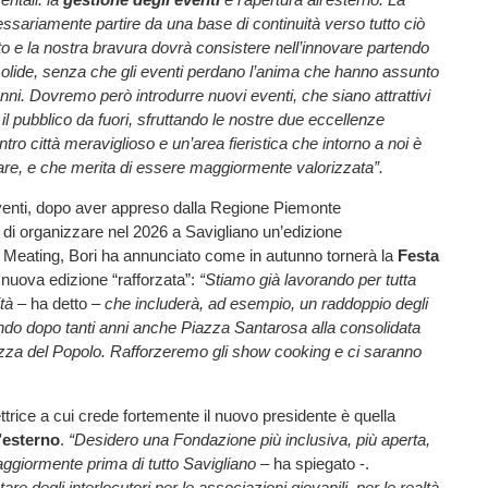
sariamente partire da una base di continuità verso tutto ciò
o e la nostra bravura dovrà consistere nell’innovare partendo
olide, senza che gli eventi perdano l’anima che hanno assunto
anni. Dovremo però introdurre nuovi eventi, che siano attrattivi
r il pubblico da fuori, sfruttando le nostre due eccellenze
ntro città meraviglioso e un’area fieristica che intorno a noi è
are, e che merita di essere maggiormente valorizzata”.
eventi, dopo aver appreso dalla Regione Piemonte
tà di organizzare nel 2026 a Savigliano un’edizione
i Meating, Bori ha annunciato come in autunno tornerà la
Festa
nuova edizione “rafforzata”:
“Stiamo già lavorando per tutta
ità
– ha detto –
che includerà, ad esempio, un raddoppio degli
ndo dopo tanti anni anche Piazza Santarosa alla consolidata
azza del Popolo. Rafforzeremo gli show cooking e ci saranno
trice a cui crede fortemente il nuovo presidente è quella
l’esterno
.
“Desidero una Fondazione più inclusiva, più aperta,
ggiormente prima di tutto Savigliano
– ha spiegato -.
e degli interlocutori per le associazioni giovanili, per le realtà