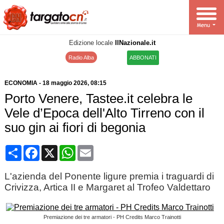
Edizione locale
IlNazionale.it
Radio Alba
ABBONATI
ECONOMIA
-
18 maggio 2026
, 08:15
Porto Venere, Tastee.it celebra le
Vele d’Epoca dell'Alto Tirreno con il
suo gin ai fiori di begonia
Condividi
Facebook
X
WhatsApp
Email
L'azienda del Ponente ligure premia i traguardi di
Crivizza, Artica II e Margaret al Trofeo Valdettaro
Premiazione dei tre armatori - PH Credits Marco Trainotti