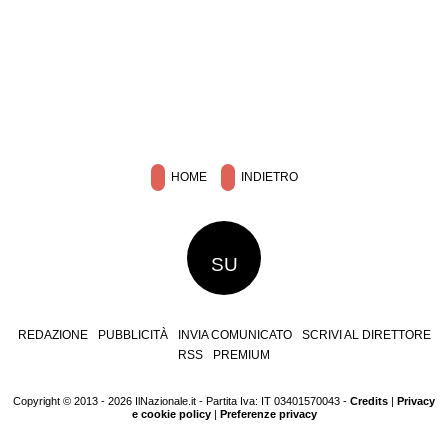
HOME
INDIETRO
SU
REDAZIONE
PUBBLICITÀ
INVIA COMUNICATO
SCRIVI AL DIRETTORE
RSS
PREMIUM
Copyright © 2013 - 2026 IlNazionale.it - Partita Iva: IT 03401570043 -
Credits
|
Privacy
e cookie policy
|
Preferenze privacy