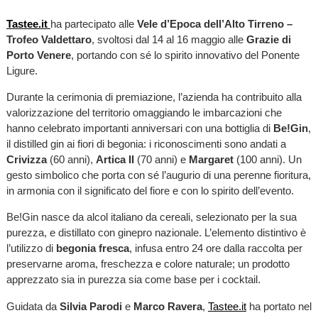
Tastee.it
ha partecipato alle
Vele d’Epoca dell’Alto Tirreno –
Trofeo Valdettaro
, svoltosi dal 14 al 16 maggio alle
Grazie di
Porto Venere
, portando con sé lo spirito innovativo del Ponente
Ligure.
Durante la cerimonia di premiazione, l’azienda ha contribuito alla
valorizzazione del territorio omaggiando le imbarcazioni che
hanno celebrato importanti anniversari con una bottiglia di
Be!Gin
,
il distilled gin ai fiori di begonia: i riconoscimenti sono andati a
Crivizza
(60 anni),
Artica II
(70 anni) e
Margaret
(100 anni). Un
gesto simbolico che porta con sé l’augurio di una perenne fioritura,
in armonia con il significato del fiore e con lo spirito dell’evento.
Be!Gin nasce da alcol italiano da cereali, selezionato per la sua
purezza, e distillato con ginepro nazionale. L’elemento distintivo è
l’utilizzo di
begonia fresca
, infusa entro 24 ore dalla raccolta per
preservarne aroma, freschezza e colore naturale; un prodotto
apprezzato sia in purezza sia come base per i cocktail.
Guidata da
Silvia Parodi
e
Marco Ravera
,
Tastee.it
ha portato nel