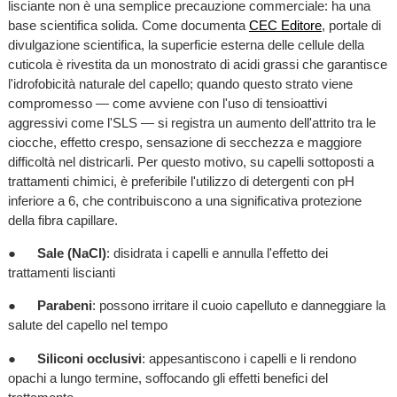
lisciante non è una semplice precauzione commerciale: ha una
base scientifica solida. Come documenta
CEC Editore
, portale di
divulgazione scientifica, la superficie esterna delle cellule della
cuticola è rivestita da un monostrato di acidi grassi che garantisce
l'idrofobicità naturale del capello; quando questo strato viene
compromesso — come avviene con l'uso di tensioattivi
aggressivi come l'SLS — si registra un aumento dell'attrito tra le
ciocche, effetto crespo, sensazione di secchezza e maggiore
difficoltà nel districarli. Per questo motivo, su capelli sottoposti a
trattamenti chimici, è preferibile l'utilizzo di detergenti con pH
inferiore a 6, che contribuiscono a una significativa protezione
della fibra capillare.
●
Sale (NaCl)
: disidrata i capelli e annulla l'effetto dei
trattamenti liscianti
●
Parabeni
: possono irritare il cuoio capelluto e danneggiare la
salute del capello nel tempo
●
Siliconi occlusivi
: appesantiscono i capelli e li rendono
opachi a lungo termine, soffocando gli effetti benefici del