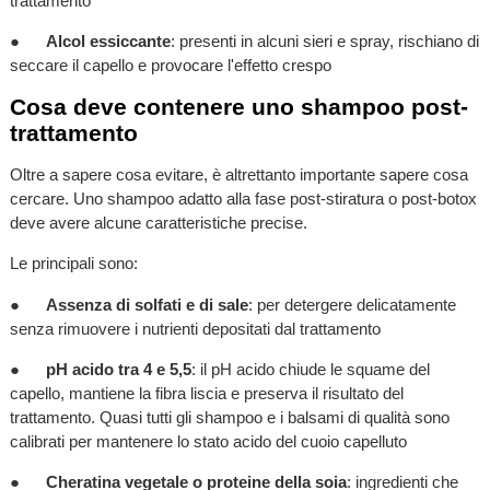
trattamento
●
Alcol essiccante
: presenti in alcuni sieri e spray, rischiano di
seccare il capello e provocare l'effetto crespo
Cosa deve contenere uno shampoo post-
trattamento
Oltre a sapere cosa evitare, è altrettanto importante sapere cosa
cercare. Uno shampoo adatto alla fase post-stiratura o post-botox
deve avere alcune caratteristiche precise.
Le principali sono:
●
Assenza di solfati e di sale
: per detergere delicatamente
senza rimuovere i nutrienti depositati dal trattamento
●
pH acido tra 4 e 5,5
: il pH acido chiude le squame del
capello, mantiene la fibra liscia e preserva il risultato del
trattamento. Quasi tutti gli shampoo e i balsami di qualità sono
calibrati per mantenere lo stato acido del cuoio capelluto
●
Cheratina vegetale o proteine della soia
: ingredienti che