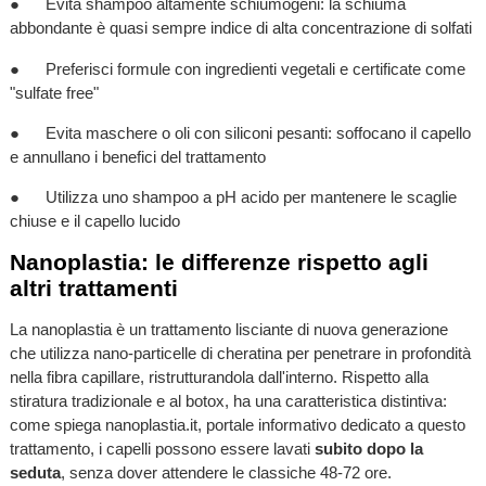
● Evita shampoo altamente schiumogeni: la schiuma
abbondante è quasi sempre indice di alta concentrazione di solfati
● Preferisci formule con ingredienti vegetali e certificate come
"sulfate free"
● Evita maschere o oli con siliconi pesanti: soffocano il capello
e annullano i benefici del trattamento
● Utilizza uno shampoo a pH acido per mantenere le scaglie
chiuse e il capello lucido
Nanoplastia: le differenze rispetto agli
altri trattamenti
La nanoplastia è un trattamento lisciante di nuova generazione
che utilizza nano-particelle di cheratina per penetrare in profondità
nella fibra capillare, ristrutturandola dall'interno. Rispetto alla
stiratura tradizionale e al botox, ha una caratteristica distintiva:
come spiega nanoplastia.it, portale informativo dedicato a questo
trattamento, i capelli possono essere lavati
subito dopo la
seduta
, senza dover attendere le classiche 48-72 ore.