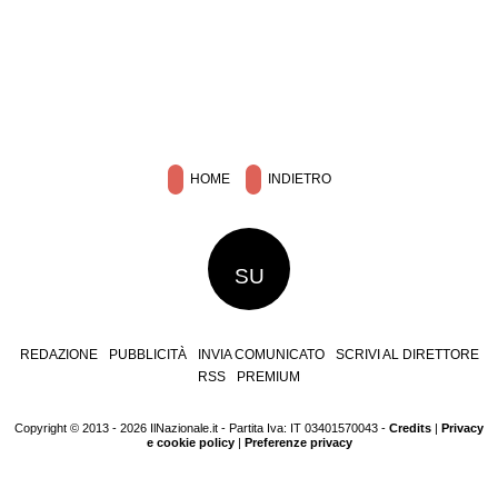
HOME
INDIETRO
SU
REDAZIONE
PUBBLICITÀ
INVIA COMUNICATO
SCRIVI AL DIRETTORE
RSS
PREMIUM
Copyright © 2013 - 2026 IlNazionale.it - Partita Iva: IT 03401570043 -
Credits
|
Privacy
e cookie policy
|
Preferenze privacy