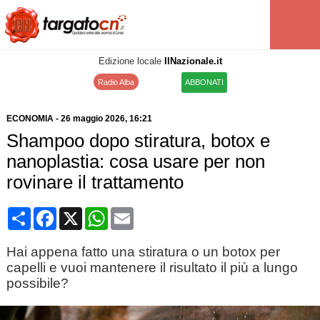
Edizione locale
IlNazionale.it
Radio Alba
ABBONATI
ECONOMIA
-
26 maggio 2026
, 16:21
Shampoo dopo stiratura, botox e
nanoplastia: cosa usare per non
rovinare il trattamento
Condividi
Facebook
X
WhatsApp
Email
Hai appena fatto una stiratura o un botox per
capelli e vuoi mantenere il risultato il più a lungo
possibile?