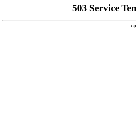
503 Service Te
op