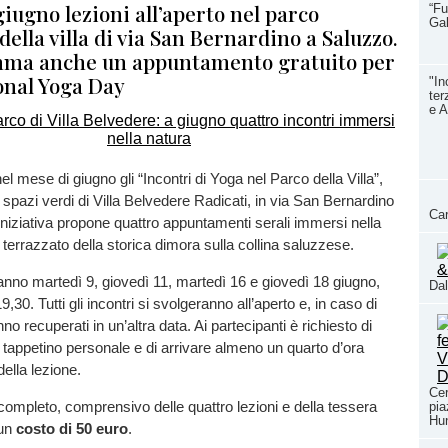
 giugno lezioni all’aperto nel parco
“Fu
Ga
della villa di via San Bernardino a Saluzzo.
mma anche un appuntamento gratuito per
onal Yoga Day
"In
ter
e A
el mese di giugno gli “Incontri di Yoga nel Parco della Villa”,
i spazi verdi di Villa Belvedere Radicati, in via San Bernardino
Car
iniziativa propone quattro appuntamenti serali immersi nella
 terrazzato della storica dimora sulla collina saluzzese.
rranno martedì 9, giovedì 11, martedì 16 e giovedì 18 giugno,
Dal
19,30. Tutti gli incontri si svolgeranno all’aperto e, in caso di
 recuperati in un’altra data. Ai partecipanti è richiesto di
io tappetino personale e di arrivare almeno un quarto d’ora
della lezione.
Cer
mpleto, comprensivo delle quattro lezioni e della tessera
pia
Hun
 un
costo di 50 euro
.