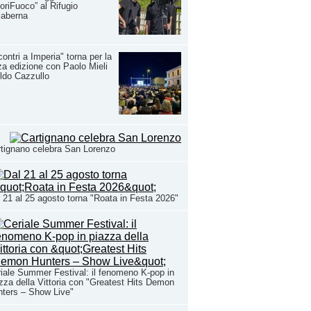
oriFuoco” al Rifugio
laberna
contri a Imperia" torna per la
za edizione con Paolo Mieli
ldo Cazzullo
tignano celebra San Lorenzo
 21 al 25 agosto torna "Roata in Festa 2026"
iale Summer Festival: il fenomeno K-pop in
zza della Vittoria con "Greatest Hits Demon
ters – Show Live"