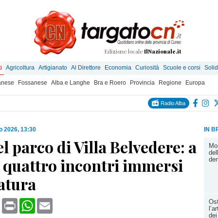
Edizione locale
IlNazionale.it
i
Agricoltura
Artigianato
Al Direttore
Economia
Curiosità
Scuole e corsi
Solid
anese
Fossanese
Alba e Langhe
Bra e Roero
Provincia
Regione
Europa
Radio Alba
o 2026, 13:30
IN B
l parco di Villa Belvedere: a
Mom
del
 quattro incontri immersi
dem
atura
book
X
Print
WhatsApp
Email
Ost
l’a
dei