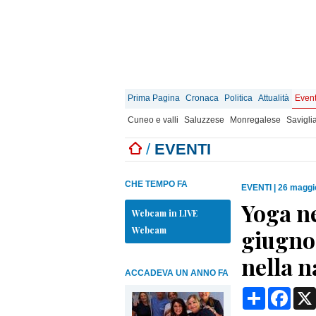
Prima Pagina
Cronaca
Politica
Attualità
Event
Cuneo e valli
Saluzzese
Monregalese
Savigli
/
EVENTI
CHE TEMPO FA
EVENTI
|
26 maggi
Yoga ne
Webcam in LIVE
Webcam
giugno
nella n
ACCADEVA UN ANNO FA
Condividi
Face