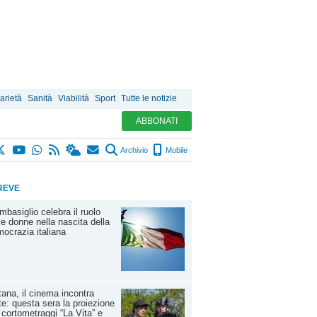
arietà
Sanità
Viabilità
Sport
Tutte le notizie
ABBONATI
Archivio
Mobile
REVE
basiglio celebra il ruolo
le donne nella nascita della
ocrazia italiana
ana, il cinema incontra
rte: questa sera la proiezione
 cortometraggi “La Vita” e