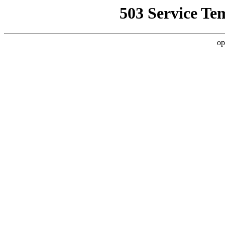
503 Service Te
op