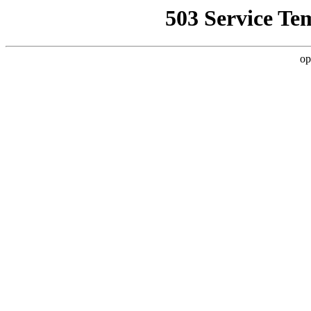
503 Service Te
op