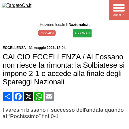
Edizione locale
IlNazionale.it
Radio Alba
ABBONATI
ECCELLENZA
-
31 maggio 2026
, 18:04
CALCIO ECCELLENZA / Al Fossano
non riesce la rimonta: la Solbiatese si
impone 2-1 e accede alla finale degli
Spareggi Nazionali
Condividi
Facebook
X
WhatsApp
Email
I varesini bissano il successo dell’andata quando
al “Pochissimo” finì 0-1