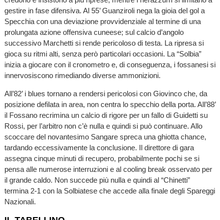
gestire in fase difensiva. Al 55’ Guanziroli nega la gioia del gol a
Specchia con una deviazione provvidenziale al termine di una
prolungata azione offensiva cuneese; sul calcio d’angolo
successivo Marchetti si rende pericoloso di testa. La ripresa si
gioca su ritmi alti, senza però particolari occasioni. La “Solbia”
inizia a giocare con il cronometro e, di conseguenza, i fossanesi si
innervosiscono rimediando diverse ammonizioni.
All’82’ i blues tornano a rendersi pericolosi con Giovinco che, da
posizione defilata in area, non centra lo specchio della porta. All’88’
il Fossano recrimina un calcio di rigore per un fallo di Guidetti su
Rossi, per l’arbitro non c’è nulla e quindi si può continuare. Allo
scoccare del novantesimo Sangare spreca una ghiotta chance,
tardando eccessivamente la conclusione. Il direttore di gara
assegna cinque minuti di recupero, probabilmente pochi se si
pensa alle numerose interruzioni e al cooling break osservato per
il grande caldo. Non succede più nulla e quindi al “Chinetti”
termina 2-1 con la Solbiatese che accede alla finale degli Spareggi
Nazionali.
IL TABELLINO