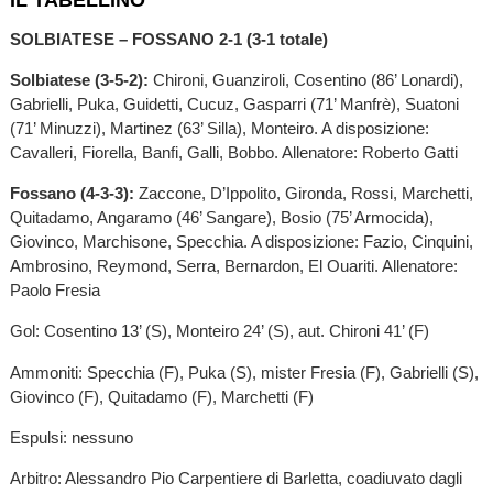
SOLBIATESE – FOSSANO 2-1 (3-1 totale)
Solbiatese (3-5-2):
Chironi, Guanziroli, Cosentino (86’ Lonardi),
Gabrielli, Puka, Guidetti, Cucuz, Gasparri (71’ Manfrè), Suatoni
(71’ Minuzzi), Martinez (63’ Silla), Monteiro. A disposizione:
Cavalleri, Fiorella, Banfi, Galli, Bobbo. Allenatore: Roberto Gatti
Fossano (4-3-3):
Zaccone, D’Ippolito, Gironda, Rossi, Marchetti,
Quitadamo, Angaramo (46’ Sangare), Bosio (75’ Armocida),
Giovinco, Marchisone, Specchia. A disposizione: Fazio, Cinquini,
Ambrosino, Reymond, Serra, Bernardon, El Ouariti. Allenatore:
Paolo Fresia
Gol: Cosentino 13’ (S), Monteiro 24’ (S), aut. Chironi 41’ (F)
Ammoniti: Specchia (F), Puka (S), mister Fresia (F), Gabrielli (S),
Giovinco (F), Quitadamo (F), Marchetti (F)
Espulsi: nessuno
Arbitro: Alessandro Pio Carpentiere di Barletta, coadiuvato dagli