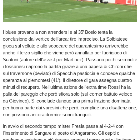
I blues provano a non arrendersi e al 35’ Bosio tenta la
conclusione dal vertice dell’area: tiro impreciso. La Solbiatese
gioca sul velluto e allo scoccare del quarantesimo arriverebbe
anche il terzo sigillo che viene però annullato per fuorigioco di
Suatoni (autore dell’assist per Martinez). Passano pochi secondi e
i fossanesi riaprono la partita grazie a una papera di Chironi che
sul traversone (deviato) di Specchia pasticcia e concede qualche
speranza ai piemontesi (41’). Il direttore di gara assegna quattro
minuti di recupero. Nell’ultima azione dell’extra time Rossi ha la
palla del pareggio che però sfiora solo (sul corner battuto veloce
da Giovinco). Si conclude dunque una prima frazione dominata
per buona parte dai varesini che però, complice una disattenzione,
non possono ancora dormire sonni tranquilli.
In avvio di secondo tempo mister Fresia passa al 4-2-4 con
l’inserimento di Sangare al posto di Angaramo. Gli ospiti ci
credono e insistono a più riprese, mentre i nerazzurri si limitano a