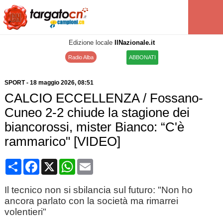
Edizione locale
IlNazionale.it
Radio Alba
ABBONATI
SPORT
-
18 maggio 2026
, 08:51
CALCIO ECCELLENZA / Fossano-
Cuneo 2-2 chiude la stagione dei
biancorossi, mister Bianco: “C'è
rammarico" [VIDEO]
Condividi
Facebook
X
WhatsApp
Email
Il tecnico non si sbilancia sul futuro: "Non ho
ancora parlato con la società ma rimarrei
volentieri"