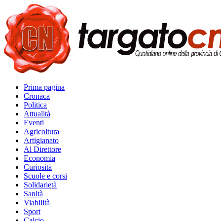
Prima pagina
Cronaca
Politica
Attualità
Eventi
Agricoltura
Artigianato
Al Direttore
Economia
Curiosità
Scuole e corsi
Solidarietà
Sanità
Viabilità
Sport
Calcio