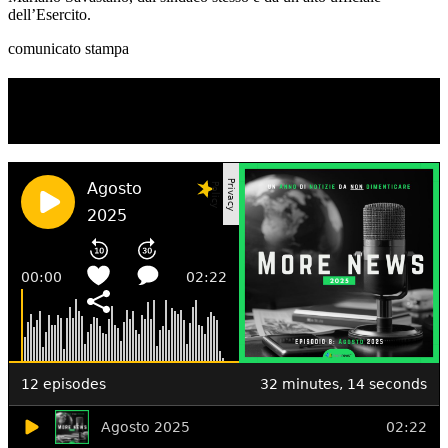
dell’Esercito.
comunicato stampa
TI RICORDI COSA È SUCCESSO L’ANNO
SCORSO AD AGOSTO?
Ascolta il podcast con le notizie da non dimenticare