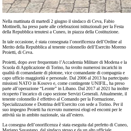
Nella mattinata di martedì 2 giugno il sindaco di Ceva, Fabio
Mottinelli, ha preso parte alle celebrazioni istituzionali per la Festa
della Repubblica tenutesi a Cuneo, in piazza della Costituzione.
In tale occasione, è stata consegnata l’onorificenza dell’Ordine al
Merito della Repubblica al tenente colonnello dell’Esercito Moreno
Proietti, di Ceva.
Proietti, dopo aver frequentato l’Accademia Militare di Modena e la
Scuola di Applicazione di Torino, ha svolto numerosi incarichi in
qualità di comandante di plotone, vice comandante di compagnia e
capo ufficio maggiorità e personale. Dal 2006 al 2013 ha partecipato
missioni NATO in Kosovo e, come contingente UNIFIL, ha preso
parte all’operazione “Leonte” in Libano. Dal 2017 al 2021 ha inoltre
ricoperto l’incarico di capo sezione Servizi Generali. Attualmente, il
tenente colonnello è effettivo al Comando per la Formazione,
Specializzazione e Dottrina dell’Esercito con sede a Torino. Per il
suo impegno Proietti ha ricevuto numerosi elogi ed encomi per le
attività sia in ambito nazionale, sia all’estero.
La consegna dell’onorificenza è stata eseguita dal prefetto di Cuneo,
Mariano Savastano, dal sindaco stesso e da un alto ufficiale