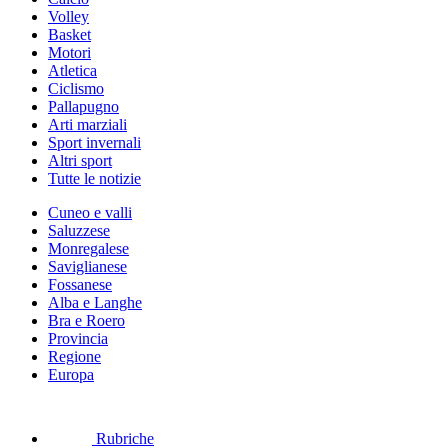
Volley
Basket
Motori
Atletica
Ciclismo
Pallapugno
Arti marziali
Sport invernali
Altri sport
Tutte le notizie
Cuneo e valli
Saluzzese
Monregalese
Saviglianese
Fossanese
Alba e Langhe
Bra e Roero
Provincia
Regione
Europa
Rubriche