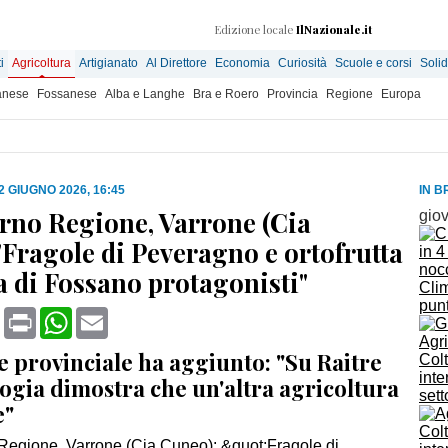
Edizione locale
IlNazionale.it
i
Agricoltura
Artigianato
Al Direttore
Economia
Curiosità
Scuole e corsi
Solid
anese
Fossanese
Alba e Langhe
Bra e Roero
Provincia
Regione
Europa
2 GIUGNO 2026, 16:45
IN B
no Regione, Varrone (Cia
gio
"Fragole di Peveragno e ortofrutta
a di Fossano protagonisti"
Clim
punt
book
X
Print
WhatsApp
Email
Agri
re provinciale ha aggiunto: "Su Raitre
Colt
inte
ogia dimostra che un'altra agricoltura
sett
e"