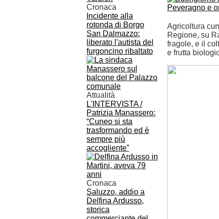
Cronaca
Incidente alla
rotonda di Borgo
Agricoltura cu
San Dalmazzo:
Regione, su Rai
liberato l'autista del
fragole, e il c
furgoncino ribaltato
e frutta biologic
Attualità
L'INTERVISTA /
Patrizia Manassero:
“Cuneo si sta
trasformando ed è
sempre più
accogliente”
Cronaca
Saluzzo, addio a
Delfina Ardusso,
storica
commerciante del