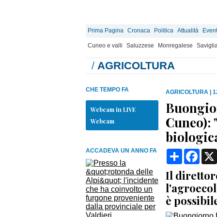
Prima Pagina
Cronaca
Politica
Attualità
Event
Cuneo e valli
Saluzzese
Monregalese
Savigli
/
AGRICOLTURA
CHE TEMPO FA
AGRICOLTURA
|
1
Buongior
Webcam in LIVE
Cuneo): 
Webcam
biologic
ACCADEVA UN ANNO FA
Condividi
Face
Il diretto
l'agroecol
è possibil