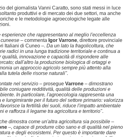
zio del giornalista Vanni Caratto, sono stati messi in luce
 soltanto produttivi e di mercato dei due settori, ma anche
storiche e le metodologie agroecologiche legate alle
zioni.
ue esperienze che rappresentano al meglio l'eccellenza
ra cuneese
– commenta
Igor Varrone
, direttore provinciale
ri Italiani di Cuneo –.
Da un lato la fragolicoltura, che
rie radici in una lunga tradizione territoriale e continua a
r qualità, innovazione e capacità di rispondere alle
ercato; dall'altro la produzione biologica di ortaggi e
timonia un approccio agricolo sempre più attento alla
alla tutela delle risorse naturali".
ontate nel servizio –
prosegue
Varrone
– dimostrano
ile coniugare redditività, qualità delle produzioni e
mbiente. In particolare, l'agroecologia rappresenta una
 e lungimirante per il futuro del settore primario: valorizza
 favorisce la fertilità dei suoli, riduce l'impatto ambientale
ni e rafforza il legame tra agricoltura e territorio"
.
che dimostra come un'altra agricoltura sia possibile –
one
–, capace di produrre cibo sano e di qualità nel pieno
natura e degli ecosistemi. Per questo è importante dare