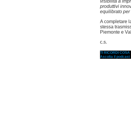
visibilità a im
produttivi inno
equilibrato per 
A completare l
stessa trasmiss
Piemonte e Val
c.s.
TI RICORDI COS
Ascolta il podcast