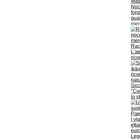
Nocc
fond
guar
mer
Racc
L'ap
rico
Sicc
"Com
lo s
I vi
ett
euro
Legg