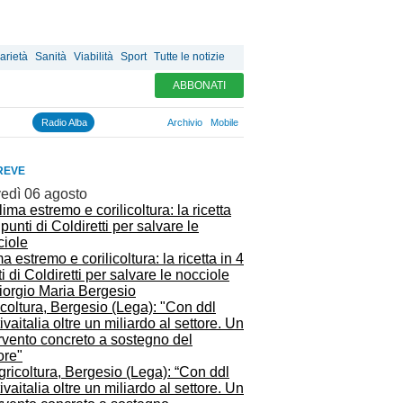
arietà
Sanità
Viabilità
Sport
Tutte le notizie
ABBONATI
Radio Alba
Archivio
Mobile
REVE
vedì 06 agosto
a estremo e corilicoltura: la ricetta in 4
i di Coldiretti per salvare le nocciole
coltura, Bergesio (Lega): "Con ddl
ivaitalia oltre un miliardo al settore. Un
rvento concreto a sostegno del
ore"