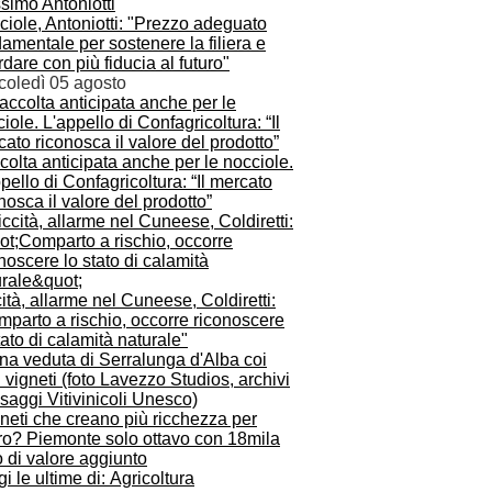
iole, Antoniotti: "Prezzo adeguato
amentale per sostenere la filiera e
dare con più fiducia al futuro"
coledì 05 agosto
olta anticipata anche per le nocciole.
pello di Confagricoltura: “Il mercato
nosca il valore del prodotto”
ità, allarme nel Cuneese, Coldiretti:
parto a rischio, occorre riconoscere
tato di calamità naturale"
gneti che creano più ricchezza per
aro? Piemonte solo ottavo con 18mila
 di valore aggiunto
i le ultime di: Agricoltura