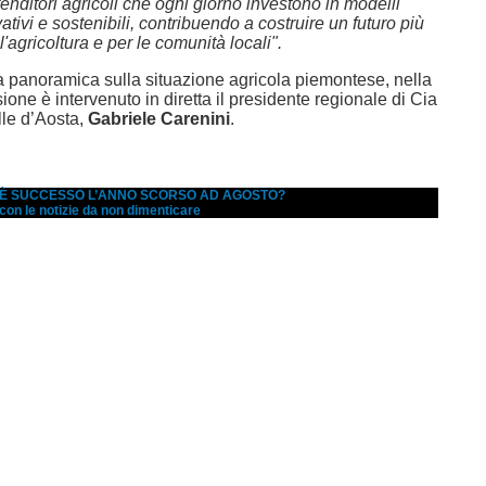
prenditori agricoli che ogni giorno investono in modelli
vativi e sostenibili, contribuendo a costruire un futuro più
l'agricoltura e per le comunità locali".
a panoramica sulla situazione agricola piemontese, nella
ione è intervenuto in diretta il presidente regionale di Cia
le d’Aosta,
Gabriele Carenini
.
A È SUCCESSO L’ANNO SCORSO AD AGOSTO?
 con le notizie da non dimenticare