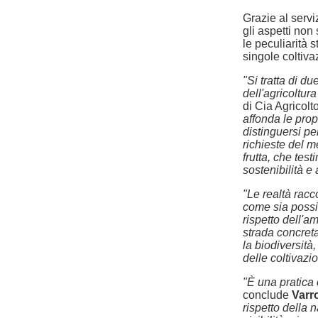
Grazie al servi
gli aspetti non
le peculiarità 
singole coltiva
"Si tratta di d
dell'agricoltu
di Cia Agricolto
affonda le prop
distinguersi pe
richieste del m
frutta, che tes
sostenibilità e 
"Le realtà racc
come sia possib
rispetto dell'a
strada concreta
la biodiversità,
delle coltivazio
"È una pratica 
conclude
Varr
rispetto della 