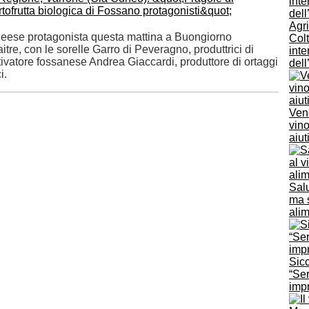
Agri
neese protagonista questa mattina a Buongiorno
Colt
tre, con le sorelle Garro di Peveragno, produttrici di
inte
oltivatore fossanese Andrea Giaccardi, produttore di ortaggi
dell
i.
Vend
vin
aiut
Salu
ma 
ali
Sicc
“Ser
impr