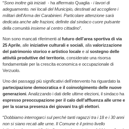
“
Sono inoltre già iniziati -
ha affermato Quaglia
- i lavori di
adeguamento. nei locali del Municipio, destinati ad accogliere i
militari dell'Arma dei Carabinieri. Particolare attenzione sarà
dedicata anche alle frazioni, definite dal sindaco cuore pulsante
della comunità insieme al centro cittadino
”.
Non sono mancati riferimenti al
futuro dell'area sportiva di via
25 Aprile
, alle
iniziative culturali e sociali
, alla
valorizzazione
del patrimonio storico e artistico locale
e al
sostegno delle
attività produttive del territorio
, considerate una risorsa
fondamentale per la crescita economica e occupazionale di
Verzuolo.
Uno dei passaggi più significativi dell'intervento ha riguardato la
partecipazione democratica e il coinvolgimento delle nuove
generazioni
. Analizzando i dati delle ultime elezioni, il sindaco ha
espresso preoccupazione per il calo dell'affluenza alle urne e
per la scarsa presenza dei giovani tra gli elettori
.
“
Dobbiamo interrogarci sul perché tanti ragazzi tra i 18 e i 30 anni
non si siano recati alle urne. Il Comune è il primo livello