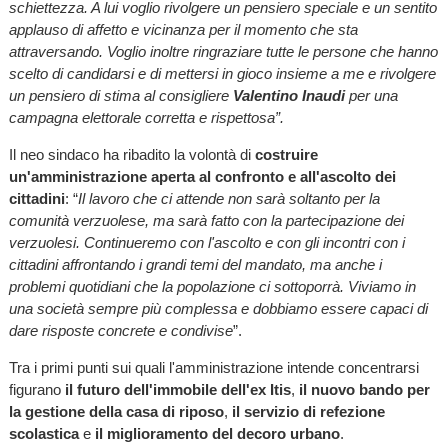
schiettezza. A lui voglio rivolgere un pensiero speciale e un sentito
applauso di affetto e vicinanza per il momento che sta
attraversando. Voglio inoltre ringraziare tutte le persone che hanno
scelto di candidarsi e di mettersi in gioco insieme a me e rivolgere
un pensiero di stima al consigliere
Valentino Inaudi
per una
campagna elettorale corretta e rispettosa”.
Il neo sindaco ha ribadito la volontà di
costruire
un'amministrazione aperta al confronto e all'ascolto dei
cittadini
: “
Il lavoro che ci attende non sarà soltanto per la
comunità verzuolese, ma sarà fatto con la partecipazione dei
verzuolesi. Continueremo con l'ascolto e con gli incontri con i
cittadini affrontando i grandi temi del mandato, ma anche i
problemi quotidiani che la popolazione ci sottoporrà. Viviamo in
una società sempre più complessa e dobbiamo essere capaci di
dare risposte concrete e condivise
”.
Tra i primi punti sui quali l'amministrazione intende concentrarsi
figurano
il futuro dell'immobile dell'ex Itis
,
il nuovo bando per
la gestione della casa di riposo
,
il servizio di refezione
scolastica
e
il miglioramento del decoro urbano
.