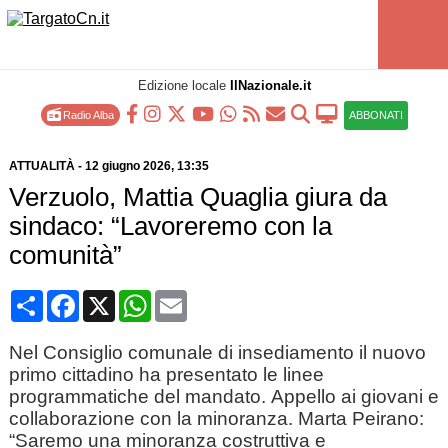
Edizione locale
IlNazionale.it
Radio Alba
ABBONATI
ATTUALITÀ
-
12 giugno 2026
, 13:35
Verzuolo, Mattia Quaglia giura da
sindaco: “Lavoreremo con la
comunità”
Condividi
Facebook
X
WhatsApp
Email
Nel Consiglio comunale di insediamento il nuovo
primo cittadino ha presentato le linee
programmatiche del mandato. Appello ai giovani e
collaborazione con la minoranza. Marta Peirano:
“Saremo una minoranza costruttiva e