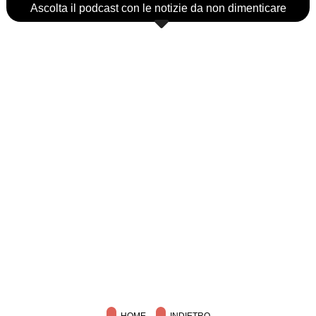
Ascolta il podcast con le notizie da non dimenticare
HOME
INDIETRO