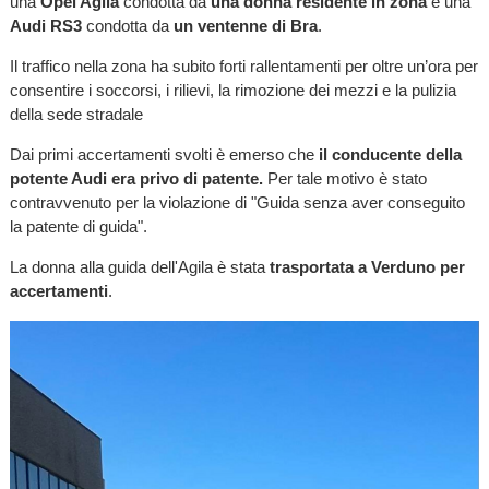
una
Opel Agila
condotta da
una donna residente in zona
e una
Audi RS3
condotta da
un ventenne di Bra
.
Il traffico nella zona ha subito forti rallentamenti per oltre un’ora per
consentire i soccorsi, i rilievi, la rimozione dei mezzi e la pulizia
della sede stradale
Dai primi accertamenti svolti è emerso che
il conducente della
potente Audi era privo di patente.
Per tale motivo è stato
contravvenuto per la violazione di "Guida senza aver conseguito
la patente di guida".
La donna alla guida dell'Agila è stata
trasportata a Verduno per
accertamenti
.