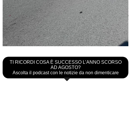
TI RICORDI COSA È SUCCESSO L’ANNO SCORSO
AD AGOSTO?
Ascolta il podcast con le notizie da non dimenticare