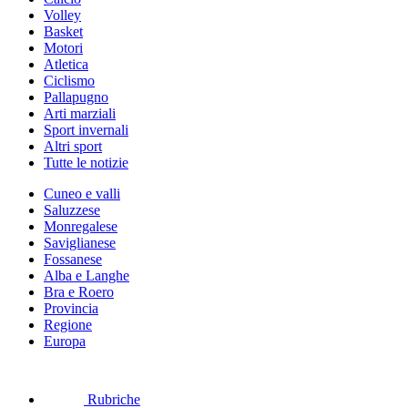
Volley
Basket
Motori
Atletica
Ciclismo
Pallapugno
Arti marziali
Sport invernali
Altri sport
Tutte le notizie
Cuneo e valli
Saluzzese
Monregalese
Saviglianese
Fossanese
Alba e Langhe
Bra e Roero
Provincia
Regione
Europa
Rubriche