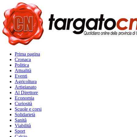
Prima pagina
Cronaca
Politica
Attualità
Eventi
Agricoltura
Artigianato
Al Direttore
Economia
Curiosità
Scuole e corsi
Solidarietà
Sanità
Viabilità
Sport
Calcio