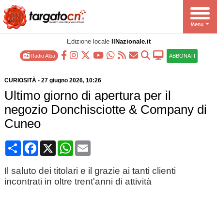
Edizione locale
IlNazionale.it
Radio Alba
ABBONATI
CURIOSITÀ
-
27 giugno 2026
, 10:26
Ultimo giorno di apertura per il
negozio Donchisciotte & Company di
Cuneo
Condividi
Facebook
X
WhatsApp
Email
Il saluto dei titolari e il grazie ai tanti clienti
incontrati in oltre trent'anni di attività