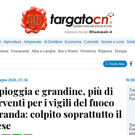
Edizione locale
IlNazionale.it
i
Agricoltura
Artigianato
Al Direttore
Economia
Curiosità
Scuole e corsi
Solid
anese
Fossanese
Alba e Langhe
Bra e Roero
Provincia
Regione
Europa
Radio Alba
ugno 2026, 07:36
IN B
pioggia e grandine, più di
Tre
cir
rventi per i vigili del fuoco
Fos
randa: colpito soprattutto il
ese
Sos
Fon
pro