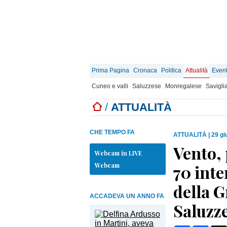
Prima Pagina
Cronaca
Politica
Attualità
Event
Cuneo e valli
Saluzzese
Monregalese
Savigli
/
ATTUALITÀ
CHE TEMPO FA
ATTUALITÀ
|
29 gi
Vento, 
Webcam in LIVE
Webcam
70 inte
della G
ACCADEVA UN ANNO FA
Saluzz