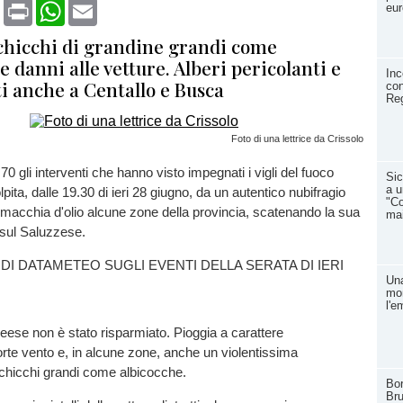
book
X
Print
WhatsApp
Email
eur
 chicchi di grandine grandi come
e danni alle vetture. Alberi pericolanti e
Inc
i anche a Centallo e Busca
con
Reg
Foto di una lettrice da Crissolo
 70 gli interventi che hanno visto impegnati i vigli del fuoco
Sic
a u
pita, dalle 19.30 di ieri 28 giugno, da un autentico nubifragio
"Co
 macchia d'olio alcune zone della provincia, scatenando la sua
mai
o sul Saluzzese.
 DI DATAMETEO SUGLI EVENTI DELLA SERATA DI IERI
Una
mon
l'e
ese non è stato risparmiato. Pioggia a carattere
rte vento e, in alcune zone, anche un violentissima
 chicchi grandi come albicocche.
Bo
Bru