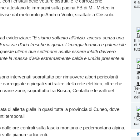
i, con i cristalli delle vetture distrutti e le carrozzerie
e a
sab
me attestano le immagini sulla pagina FB di M - Meteo in
ivise dal meteorologo Andrea Vuolo, scattate a Crissolo.
 ad evidenziare:
"E siamo soltanto all’inizio, ancora senza una
Il 
di masse d’aria fresche in quota. L’energia termica e potenziale
di 
tutt
queste ultime due settimane risulta essere infatti davvero
tante la massa d’aria estremamente calda e umida presente al
o sono intervenuti soprattutto per rimuovere alberi pericolanti
 carreggiate o piegati sui tralicci della rete elettrica, oltre che
Tel
n varie zone, soprattutto tra Busca, Centallo e le valli del
"Le
del
ta di allerta gialla in quasi tutta la provincia di Cuneo, dove
nti temporali.
"No
can
 dalle ore centrali sulla fascia montana e pedemontana alpina,
g
 sulle pianure adiacenti.