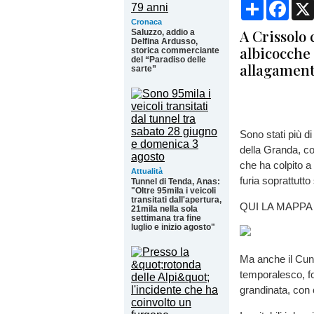
Condividi
Face
Cronaca
A Crissolo
Saluzzo, addio a
Delfina Ardusso,
albicocche 
storica commerciante
del “Paradiso delle
allagament
sarte”
Sono stati più di
della Granda, col
che ha colpito a
Attualità
furia soprattutt
Tunnel di Tenda, Anas:
"Oltre 95mila i veicoli
transitati dall'apertura,
QUI LA MAPPA
21mila nella sola
settimana tra fine
luglio e inizio agosto"
Ma anche il Cune
temporalesco, fo
grandinata, con