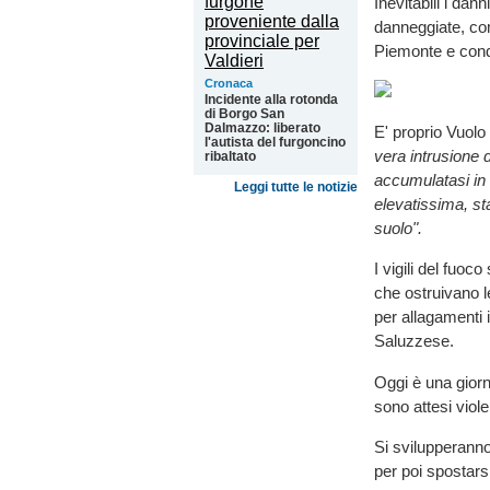
Inevitabili i dann
danneggiate, co
Piemonte e cond
Cronaca
Incidente alla rotonda
di Borgo San
Dalmazzo: liberato
E' proprio Vuolo
l'autista del furgoncino
vera intrusione 
ribaltato
accumulatasi in 
Leggi tutte le notizie
elevatissima, s
suolo".
I vigili del fuoc
che ostruivano le
per allagamenti i
Saluzzese.
Oggi è una giorna
sono attesi viole
Si svilupperanno
per poi spostarsi