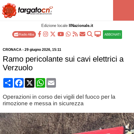
Edizione locale
IlNazionale.it
Radio Alba
ABBONATI
CRONACA
-
29 giugno 2026
, 15:11
Ramo pericolante sui cavi elettrici a
Verzuolo
Condividi
Facebook
X
WhatsApp
Email
Operazioni in corso dei vigili del fuoco per la
rimozione e messa in sicurezza