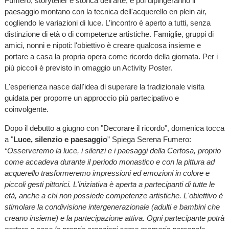
Fumero, storyteller e storica dell'arte, e poi dipingeranno il
paesaggio montano con la tecnica dell'acquerello en plein air,
cogliendo le variazioni di luce. L’incontro è aperto a tutti, senza
distinzione di età o di competenze artistiche. Famiglie, gruppi di
amici, nonni e nipoti: l'obiettivo è creare qualcosa insieme e
portare a casa la propria opera come ricordo della giornata. Per i
più piccoli è previsto in omaggio un Activity Poster.
L'esperienza nasce dall'idea di superare la tradizionale visita
guidata per proporre un approccio più partecipativo e
coinvolgente.
Dopo il debutto a giugno con "Decorare il ricordo", domenica tocca
a "
Luce, silenzio e paesaggio
” Spiega Serena Fumero:
“Osserveremo la luce, i silenzi e i paesaggi della Certosa, proprio
come accadeva durante il periodo monastico e con la pittura ad
acquerello trasformeremo impressioni ed emozioni in colore e
piccoli gesti pittorici. L'iniziativa è aperta a partecipanti di tutte le
età, anche a chi non possiede competenze artistiche. L'obiettivo è
stimolare la condivisione intergenerazionale (adulti e bambini che
creano insieme) e la partecipazione attiva. Ogni partecipante potrà