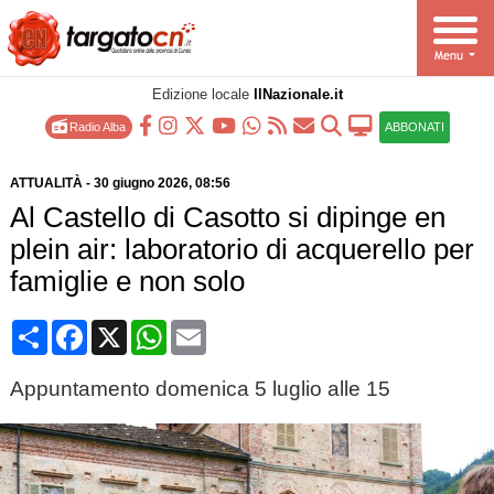
Edizione locale
IlNazionale.it
Radio Alba
ABBONATI
ATTUALITÀ
-
30 giugno 2026
, 08:56
Al Castello di Casotto si dipinge en
plein air: laboratorio di acquerello per
famiglie e non solo
Condividi
Facebook
X
WhatsApp
Email
Appuntamento domenica 5 luglio alle 15