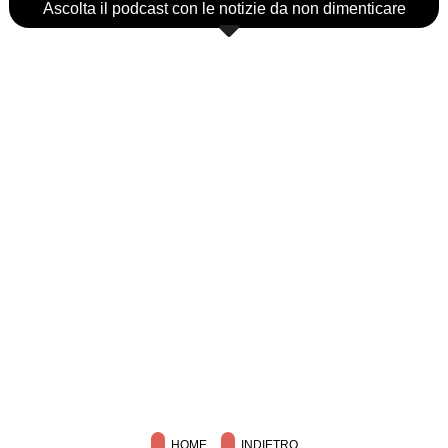
Ascolta il podcast con le notizie da non dimenticare
HOME
INDIETRO