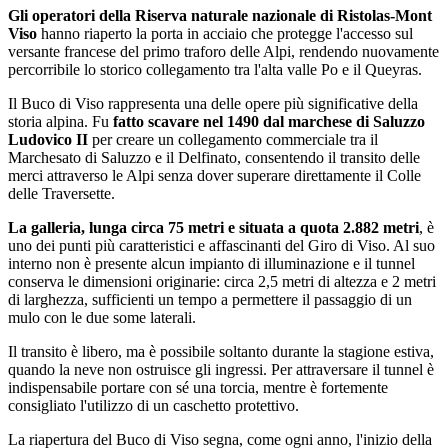
Gli operatori della Riserva naturale nazionale di Ristolas-Mont
Viso
hanno riaperto la porta in acciaio che protegge l'accesso sul
versante francese del primo traforo delle Alpi, rendendo nuovamente
percorribile lo storico collegamento tra l'alta valle Po e il Queyras.
Il Buco di Viso rappresenta una delle opere più significative della
storia alpina. Fu
fatto scavare nel 1490 dal marchese di Saluzzo
Ludovico II
per creare un collegamento commerciale tra il
Marchesato di Saluzzo e il Delfinato, consentendo il transito delle
merci attraverso le Alpi senza dover superare direttamente il Colle
delle Traversette.
La galleria, lunga circa 75 metri e situata a quota 2.882 metri
, è
uno dei punti più caratteristici e affascinanti del Giro di Viso. Al suo
interno non è presente alcun impianto di illuminazione e il tunnel
conserva le dimensioni originarie: circa 2,5 metri di altezza e 2 metri
di larghezza, sufficienti un tempo a permettere il passaggio di un
mulo con le due some laterali.
Il transito è libero, ma è possibile soltanto durante la stagione estiva,
quando la neve non ostruisce gli ingressi. Per attraversare il tunnel è
indispensabile portare con sé una torcia, mentre è fortemente
consigliato l'utilizzo di un caschetto protettivo.
La riapertura del Buco di Viso segna, come ogni anno, l'inizio della