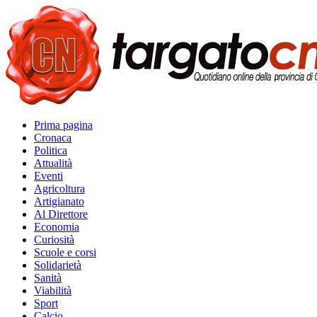
Prima pagina
Cronaca
Politica
Attualità
Eventi
Agricoltura
Artigianato
Al Direttore
Economia
Curiosità
Scuole e corsi
Solidarietà
Sanità
Viabilità
Sport
Calcio