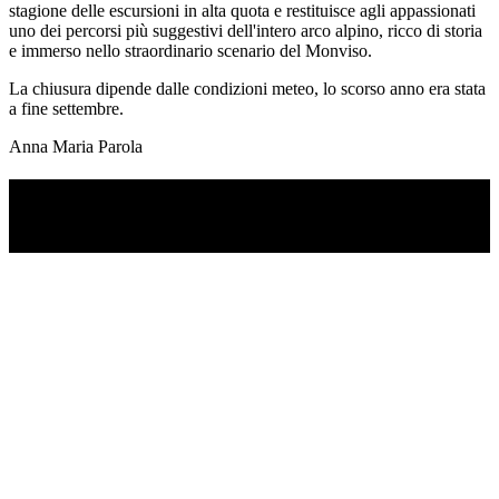
stagione delle escursioni in alta quota e restituisce agli appassionati
uno dei percorsi più suggestivi dell'intero arco alpino, ricco di storia
e immerso nello straordinario scenario del Monviso.
La chiusura dipende dalle condizioni meteo, lo scorso anno era stata
a fine settembre.
Anna Maria Parola
TI RICORDI COSA È SUCCESSO L’ANNO
SCORSO AD AGOSTO?
Ascolta il podcast con le notizie da non dimenticare