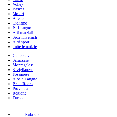
Volley
Basket
Motori
Atletica
Ciclismo
Pallapugno
Arti marziali
Sport invernali
Altri sport
Tutte le notizie
Cuneo e valli
Saluzzese
Monregalese
Saviglianese
Fossanese
Alba e Langhe
Bra e Roero
Provincia
Regione
Europa
Rubriche