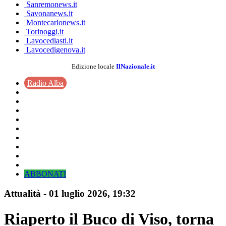
Sanremonews.it
Savonanews.it
Montecarlonews.it
Torinoggi.it
Lavocediasti.it
Lavocedigenova.it
Edizione locale
IlNazionale.it
Radio Alba
ABBONATI
Attualità
-
01 luglio 2026
, 19:32
Riaperto il Buco di Viso, torna