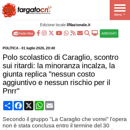
Edizione locale
IlNazionale.it
Radio Alba
ABBONATI
POLITICA
-
01 luglio 2026
, 20:40
Polo scolastico di Caraglio, scontro
sui ritardi: la minoranza incalza, la
giunta replica "nessun costo
aggiuntivo e nessun rischio per il
Pnrr"
Condividi
Facebook
X
WhatsApp
Email
Secondo il gruppo "La Caraglio che vorrei" l'opera
non è stata conclusa entro il termine del 30