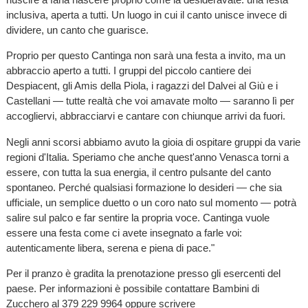
inclusiva, aperta a tutti. Un luogo in cui il canto unisce invece di
dividere, un canto che guarisce.
Proprio per questo Cantinga non sarà una festa a invito, ma un
abbraccio aperto a tutti. I gruppi del piccolo cantiere dei
Despiacent, gli Amis della Piola, i ragazzi del Dalvei al Giù e i
Castellani — tutte realtà che voi amavate molto — saranno lì per
accogliervi, abbracciarvi e cantare con chiunque arrivi da fuori.
Negli anni scorsi abbiamo avuto la gioia di ospitare gruppi da varie
regioni d'Italia. Speriamo che anche quest'anno Venasca torni a
essere, con tutta la sua energia, il centro pulsante del canto
spontaneo. Perché qualsiasi formazione lo desideri — che sia
ufficiale, un semplice duetto o un coro nato sul momento — potrà
salire sul palco e far sentire la propria voce. Cantinga vuole
essere una festa come ci avete insegnato a farle voi:
autenticamente libera, serena e piena di pace."
Per il pranzo è gradita la prenotazione presso gli esercenti del
paese. Per informazioni è possibile contattare Bambini di
Zucchero al
379 229 9964
oppure scrivere