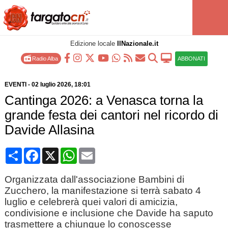
Edizione locale
IlNazionale.it
Radio Alba
ABBONATI
EVENTI
-
02 luglio 2026
, 18:01
Cantinga 2026: a Venasca torna la
grande festa dei cantori nel ricordo di
Davide Allasina
Condividi
Facebook
X
WhatsApp
Email
Organizzata dall'associazione Bambini di
Zucchero, la manifestazione si terrà sabato 4
luglio e celebrerà quei valori di amicizia,
condivisione e inclusione che Davide ha saputo
trasmettere a chiunque lo conoscesse