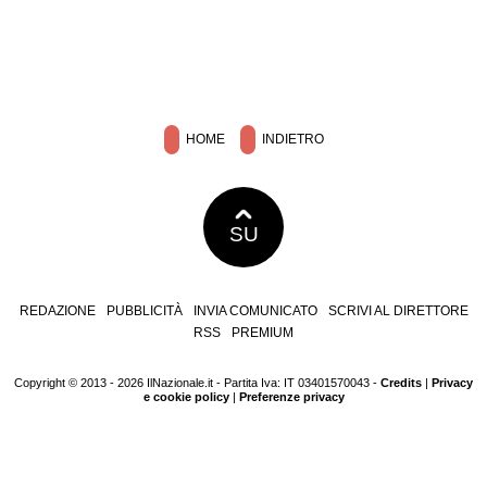
HOME
INDIETRO
SU
REDAZIONE
PUBBLICITÀ
INVIA COMUNICATO
SCRIVI AL DIRETTORE
RSS
PREMIUM
Copyright © 2013 - 2026 IlNazionale.it - Partita Iva: IT 03401570043 -
Credits
|
Privacy
e cookie policy
|
Preferenze privacy