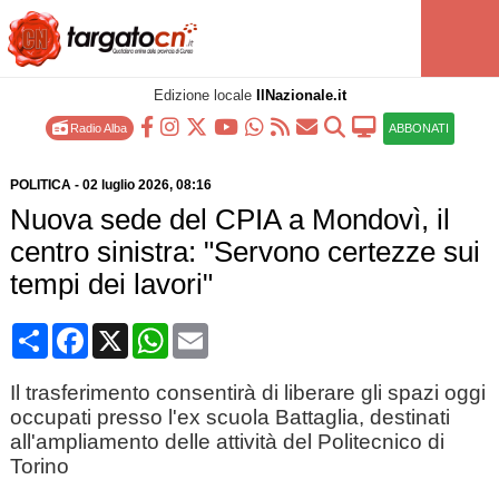
Edizione locale
IlNazionale.it
Radio Alba
ABBONATI
POLITICA
-
02 luglio 2026
, 08:16
Nuova sede del CPIA a Mondovì, il
centro sinistra: "Servono certezze sui
tempi dei lavori"
Condividi
Facebook
X
WhatsApp
Email
Il trasferimento consentirà di liberare gli spazi oggi
occupati presso l'ex scuola Battaglia, destinati
all'ampliamento delle attività del Politecnico di
Torino