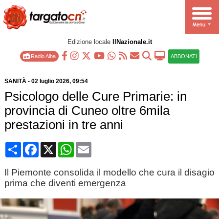
Edizione locale
IlNazionale.it
Radio Alba
ABBONATI
SANITÀ
-
02 luglio 2026
, 09:54
Psicologo delle Cure Primarie: in
provincia di Cuneo oltre 6mila
prestazioni in tre anni
Condividi
Facebook
X
WhatsApp
Email
Il Piemonte consolida il modello che cura il disagio
prima che diventi emergenza