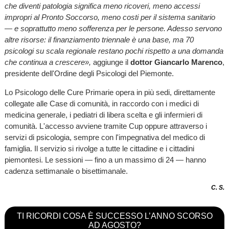
che diventi patologia significa meno ricoveri, meno accessi
impropri al Pronto Soccorso, meno costi per il sistema sanitario
— e soprattutto meno sofferenza per le persone. Adesso servono
altre risorse: il finanziamento triennale è una base, ma 70
psicologi su scala regionale restano pochi rispetto a una domanda
che continua a crescere»,
aggiunge il
dottor Giancarlo Marenco
,
presidente dell'Ordine degli Psicologi del Piemonte.
Lo Psicologo delle Cure Primarie opera in più sedi, direttamente
collegate alle Case di comunità, in raccordo con i medici di
medicina generale, i pediatri di libera scelta e gli infermieri di
comunità. L'accesso avviene tramite Cup oppure attraverso i
servizi di psicologia, sempre con l'impegnativa del medico di
famiglia. Il servizio si rivolge a tutte le cittadine e i cittadini
piemontesi. Le sessioni — fino a un massimo di 24 — hanno
cadenza settimanale o bisettimanale.
C. S.
TI RICORDI COSA È SUCCESSO L’ANNO SCORSO
AD AGOSTO?