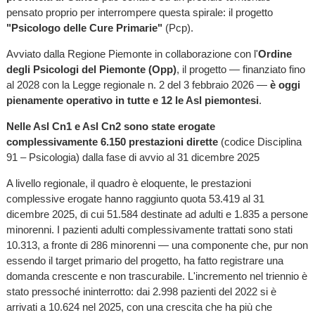
pensato proprio per interrompere questa spirale: il progetto
"Psicologo delle Cure Primarie"
(Pcp).
Avviato dalla Regione Piemonte in collaborazione con l'
Ordine
degli Psicologi del Piemonte (Opp)
, il progetto — finanziato fino
al 2028 con la Legge regionale n. 2 del 3 febbraio 2026 —
è oggi
pienamente operativo in tutte e 12 le Asl piemontesi
.
Nelle Asl Cn1 e Asl Cn2 sono state erogate
complessivamente 6.150 prestazioni dirette
(codice Disciplina
91 – Psicologia) dalla fase di avvio al 31 dicembre 2025
A livello regionale, il quadro è eloquente, le prestazioni
complessive erogate hanno raggiunto quota 53.419 al 31
dicembre 2025, di cui 51.584 destinate ad adulti e 1.835 a persone
minorenni. I pazienti adulti complessivamente trattati sono stati
10.313, a fronte di 286 minorenni — una componente che, pur non
essendo il target primario del progetto, ha fatto registrare una
domanda crescente e non trascurabile. L'incremento nel triennio è
stato pressoché ininterrotto: dai 2.998 pazienti del 2022 si è
arrivati a 10.624 nel 2025, con una crescita che ha più che