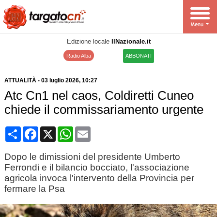
Edizione locale
IlNazionale.it
Radio Alba
ABBONATI
ATTUALITÀ
-
03 luglio 2026
, 10:27
Atc Cn1 nel caos, Coldiretti Cuneo
chiede il commissariamento urgente
Condividi
Facebook
X
WhatsApp
Email
Dopo le dimissioni del presidente Umberto
Ferrondi e il bilancio bocciato, l'associazione
agricola invoca l'intervento della Provincia per
fermare la Psa