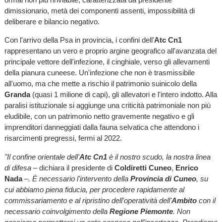
dimissionario, metà dei componenti assenti, impossibilità di
deliberare e bilancio negativo.
Con l'arrivo della Psa in provincia, i confini dell'
Atc Cn1
rappresentano un vero e proprio argine geografico all'avanzata del
principale vettore dell'infezione, il cinghiale, verso gli allevamenti
della pianura cuneese. Un'infezione che non è trasmissibile
all'uomo, ma che mette a rischio il patrimonio suinicolo della
Granda
(quasi 1 milione di capi), gli allevatori e l'intero indotto. Alla
paralisi istituzionale si aggiunge una criticità patrimoniale non più
eludibile, con un patrimonio netto gravemente negativo e gli
imprenditori danneggiati dalla fauna selvatica che attendono i
risarcimenti pregressi, fermi al 2022.
"Il confine orientale dell'
Atc Cn1
è il nostro scudo, la nostra linea
di difesa –
dichiara il presidente di
Coldiretti Cuneo
,
Enrico
Nada
–. È necessario l'intervento della
Provincia di Cuneo
, su
cui abbiamo piena fiducia, per procedere rapidamente al
commissariamento e al ripristino dell'operatività dell'
Ambito
con il
necessario coinvolgimento della
Regione Piemonte
. Non