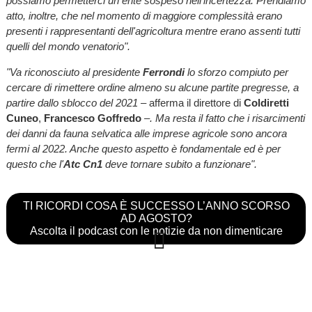
possiamo permetterci un ente sospeso nell'incertezza. Prendiamo
atto, inoltre, che nel momento di maggiore complessità erano
presenti i rappresentanti dell'agricoltura mentre erano assenti tutti
quelli del mondo venatorio".
"Va riconosciuto al presidente
Ferrondi
lo sforzo compiuto per
cercare di rimettere ordine almeno su alcune partite pregresse, a
partire dallo sblocco del 2021 –
afferma il direttore di
Coldiretti
Cuneo
,
Francesco Goffredo
–. Ma resta il fatto che i risarcimenti
dei danni da fauna selvatica alle imprese agricole sono ancora
fermi al 2022. Anche questo aspetto è fondamentale ed è per
questo che l'
Atc Cn1
deve tornare subito a funzionare".
TI RICORDI COSA È SUCCESSO L’ANNO SCORSO
AD AGOSTO?
Ascolta il podcast con le notizie da non dimenticare