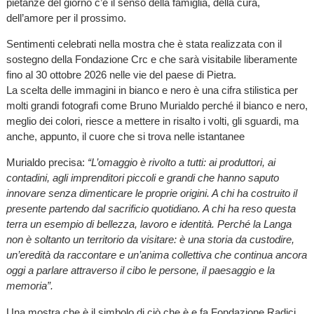
pietanze del giorno c’è il senso della famiglia, della cura,
dell’amore per il prossimo.
Sentimenti celebrati nella mostra che è stata realizzata con il
sostegno della Fondazione Crc e che sarà visitabile liberamente
fino al 30 ottobre 2026 nelle vie del paese di Pietra.
La scelta delle immagini in bianco e nero è una cifra stilistica per
molti grandi fotografi come Bruno Murialdo perché il bianco e nero,
meglio dei colori, riesce a mettere in risalto i volti, gli sguardi, ma
anche, appunto, il cuore che si trova nelle istantanee
Murialdo precisa:
“L’omaggio è rivolto a tutti: ai produttori, ai
contadini, agli imprenditori piccoli e grandi che hanno saputo
innovare senza dimenticare le proprie origini. A chi ha costruito il
presente partendo dal sacrificio quotidiano. A chi ha reso questa
terra un esempio di bellezza, lavoro e identità. Perché la Langa
non è soltanto un territorio da visitare: è una storia da custodire,
un’eredità da raccontare e un’anima collettiva che continua ancora
oggi a parlare attraverso il cibo le persone, il paesaggio e la
memoria”.
Una mostra che è il simbolo di ciò che è e fa Fondazione Radici,