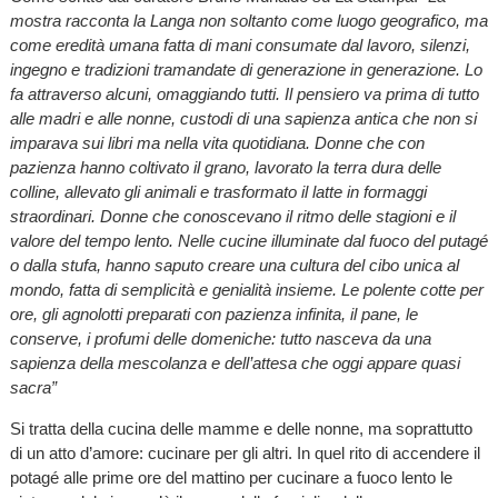
mostra racconta la Langa non soltanto come luogo geografico, ma
come eredità umana fatta di mani consumate dal lavoro, silenzi,
ingegno e tradizioni tramandate di generazione in generazione. Lo
fa attraverso alcuni, omaggiando tutti. Il pensiero va prima di tutto
alle madri e alle nonne, custodi di una sapienza antica che non si
imparava sui libri ma nella vita quotidiana. Donne che con
pazienza hanno coltivato il grano, lavorato la terra dura delle
colline, allevato gli animali e trasformato il latte in formaggi
straordinari. Donne che conoscevano il ritmo delle stagioni e il
valore del tempo lento. Nelle cucine illuminate dal fuoco del putagé
o dalla stufa, hanno saputo creare una cultura del cibo unica al
mondo, fatta di semplicità e genialità insieme. Le polente cotte per
ore, gli agnolotti preparati con pazienza infinita, il pane, le
conserve, i profumi delle domeniche: tutto nasceva da una
sapienza della mescolanza e dell’attesa che oggi appare quasi
sacra”
Si tratta della cucina delle mamme e delle nonne, ma soprattutto
di un atto d’amore: cucinare per gli altri. In quel rito di accendere il
potagé alle prime ore del mattino per cucinare a fuoco lento le