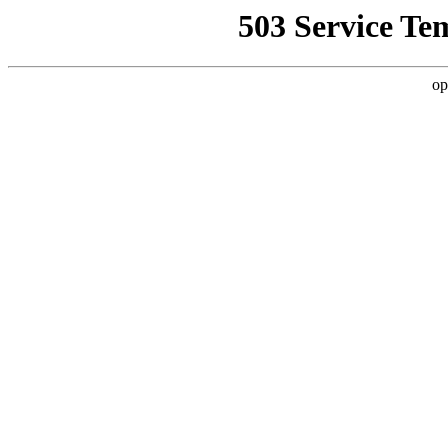
503 Service Te
op