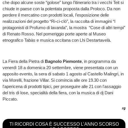
che dopo alcune soste “golose” lungo l’itinerario tra i vecchi Teit si
chiude in paese con la polentata proposta dalla Proloco. Da non
perdere il mercatino con prodotti locali, l’esposizione delle
realizzazioni del progetto “Ri-ci-clò”, la raccolta di immagini “I
protagonisti di Profumo di lavanda”, la mostra “Cose di altri tempi”
di Renato Rosso. Nel pomeriggio porte aperte al Museo
etnografico Tabàs e musica occitana con Lhi Destartavelà.
La Fiera della Pietra di
Bagnolo Piemonte
, in programma da
venerdì 18 a domenica 20 settembre, viene presentata con un
apposito evento, la sera di sabato 1 agosto al Castello Malingri, in
via Morelli, frazione Villar. Si comincia alle ore 19.30 con
l'apericena di prodotti tipici, per proseguire alle 21 con l'assaggio
del tris di lose, specialità della fiera, con la musica di dj Dani
Piccato.
rg
TI RICORDI COSA È SUCCESSO L’ANNO SCORSO