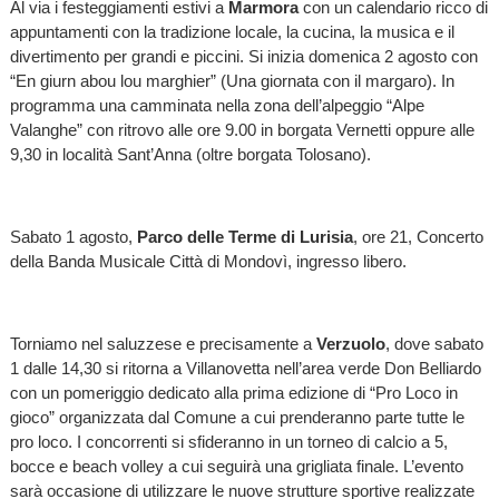
Al via i festeggiamenti estivi a
Marmora
con un calendario ricco di
appuntamenti con la tradizione locale, la cucina, la musica e il
divertimento per grandi e piccini. Si inizia domenica 2 agosto con
“En giurn abou lou marghier” (Una giornata con il margaro). In
programma una camminata nella zona dell’alpeggio “Alpe
Valanghe” con ritrovo alle ore 9.00 in borgata Vernetti oppure alle
9,30 in località Sant’Anna (oltre borgata Tolosano).
Sabato 1 agosto,
Parco delle Terme di Lurisia
, ore 21, Concerto
della Banda Musicale Città di Mondovì, ingresso libero.
Torniamo nel saluzzese e precisamente a
Verzuolo
, dove sabato
1 dalle 14,30 si ritorna a Villanovetta nell’area verde Don Belliardo
con un pomeriggio dedicato alla prima edizione di “Pro Loco in
gioco” organizzata dal Comune a cui prenderanno parte tutte le
pro loco. I concorrenti si sfideranno in un torneo di calcio a 5,
bocce e beach volley a cui seguirà una grigliata finale. L’evento
sarà occasione di utilizzare le nuove strutture sportive realizzate