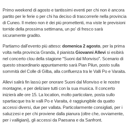
Primo weekend di agosto e tantissimi eventi per chi non è ancora
partito per le ferie o per chi ha deciso di trascorrerle nella provincia
di Cuneo. Il meteo non è dei più promettenti, ma viste le previsioni
torride della prossima settimana, un po' di fresco sarà
sicuramente gradito.
Partiamo dall'evento più atteso:
domenica 2 agosto
, per la prima
volta nella provincia Granda, il pianista
Giovanni Allevi
si esibirà
nel concerto clou della stagione “Suoni dal Monviso”. Scenario di
questo straordinario appuntamento sarà Pian Pilun, posto sulla
sommità del Colle di Gilba, alla confluenza tra le Valli Po e Varaita.
Allevi salirà fin lassù per onorare Suoni dal Monviso e le nostre
montagne, e per deliziare tutti con la sua musica. Il concerto
inizierà alle ore 15. La location, molto particolare, posta sullo
spartiacque tra le valli Po e Varaita, è raggiungibile da quatto
accessi diversi, due per vallata. Particolarmente consigliati, per i
saluzzesi e per chi proviene dalla pianura (oltre che, ovviamente,
per i valligiani), gli accessi da Paesana e da Sanfront.