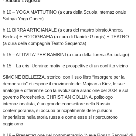
-
Sabato 1 Agosto
h 10 – YOGA MATTUTINO (a cura della Scuola Internazionale
Sathya Yoga Cuneo)
h 11 BIRRA ARTIGIANALE (a cura del mastro birraio Andrea
Bertola) + FOTOGRAFIA (a cura di Daniele Giorgis) + TEATRO
(a cura della compagnia Teatro Sequenza)
h 15 – ATTIVITA’ PER BAMBINI (a cura della libreria Arcipelago)
h 15 – La crisi Ucraina: motivi e prospettive di un conflitto vicino
SIMONE BELLEZZA, storico, con il suo libro “insorgere per la
democrazia” ci espone il movimento del Majdan a Kiev, le sue
analogie e differenze con la rivoluzione arancione del 2004 e sul
governo Poroshenko. CHRISTIAN COLLINA, politologo
internazionalista, è un grande conoscitore della Russia
contemporanea, si occupa principalmente delle pulsioni
imperialiste nella storia russa e come esse si ripercuotono
oggigiorno
h 18 – Presentazione del cortometraggio “Neve Rosso Sangue” di