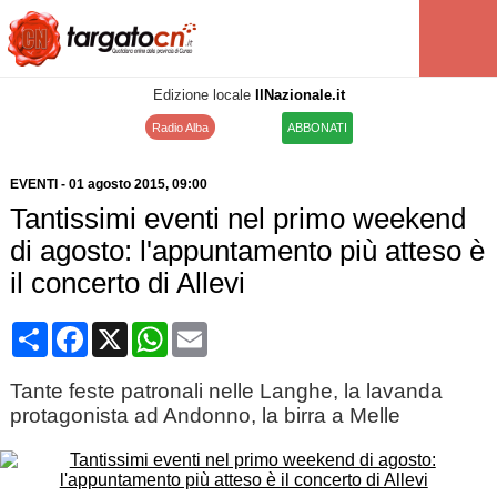
Edizione locale
IlNazionale.it
Radio Alba
ABBONATI
EVENTI
-
01 agosto 2015
, 09:00
Tantissimi eventi nel primo weekend
di agosto: l'appuntamento più atteso è
il concerto di Allevi
Condividi
Facebook
X
WhatsApp
Email
Tante feste patronali nelle Langhe, la lavanda
protagonista ad Andonno, la birra a Melle