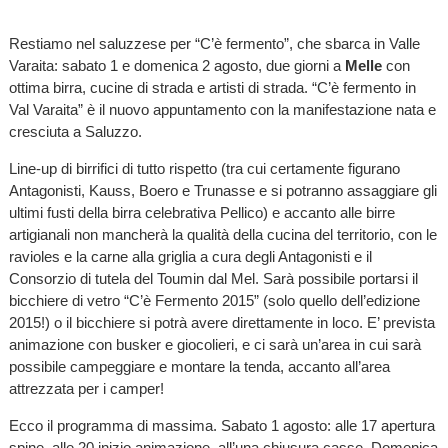
Restiamo nel saluzzese per “C’è fermento”, che sbarca in Valle
Varaita: sabato 1 e domenica 2 agosto, due giorni a
Melle
con
ottima birra, cucine di strada e artisti di strada. “C’è fermento in
Val Varaita” è il nuovo appuntamento con la manifestazione nata e
cresciuta a Saluzzo.
Line-up di birrifici di tutto rispetto (tra cui certamente figurano
Antagonisti, Kauss, Boero e Trunasse e si potranno assaggiare gli
ultimi fusti della birra celebrativa Pellico) e accanto alle birre
artigianali non mancherà la qualità della cucina del territorio, con le
ravioles e la carne alla griglia a cura degli Antagonisti e il
Consorzio di tutela del Toumin dal Mel. Sarà possibile portarsi il
bicchiere di vetro “C’è Fermento 2015” (solo quello dell’edizione
2015!) o il bicchiere si potrà avere direttamente in loco. E’ prevista
animazione con busker e giocolieri, e ci sarà un’area in cui sarà
possibile campeggiare e montare la tenda, accanto all’area
attrezzata per i camper!
Ecco il programma di massima. Sabato 1 agosto: alle 17 apertura
spine, alle 20 inizio animazione, all’una chiusura casse. Domenica