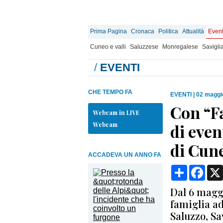
Prima Pagina
Cronaca
Politica
Attualità
Event
Cuneo e valli
Saluzzese
Monregalese
Savigli
/
EVENTI
CHE TEMPO FA
EVENTI
|
02 maggi
Con “F
Webcam in LIVE
Webcam
di even
di Cun
ACCADEVA UN ANNO FA
Condividi
Face
Dal 6 maggi
famiglia ad
Saluzzo, Sa