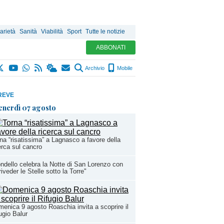
arietà
Sanità
Viabilità
Sport
Tutte le notizie
ABBONATI
Archivio
Mobile
REVE
enerdì 07 agosto
na “risatissima” a Lagnasco a favore della
erca sul cancro
ndello celebra la Notte di San Lorenzo con
riveder le Stelle sotto la Torre"
enica 9 agosto Roaschia invita a scoprire il
ugio Balur