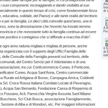
Ari
i i suoi componenti, incoraggiando e dando visibilità al suo
tri
specialmente in questo tempo di crisi, come fondamentale forza
di 
e, educativa, solidale, del Paese) e alle tante realtà del territorio
e per la famiglia. Le dieci città coinvolte quest’anno, una in
orso, sono la dimostrazione che l’evento ha trovato terreno
A B
Fi
la provincia e che nonostante tutto la famiglia continua ad essere
ione positivo e contagioso che si diffonde a macchia d’olio”
.
 ogni anno raduna migliaia e migliaia di persone, anche
Il 
ta organizzata con il supporto degli Uffici Famiglia delle
di 
tutt
delle Consulte della Famiglia presenti sul territorio, delle
comunali, del Centro Servizi per il Volontariato e di una
e associazioni, tra cui: Confcommercio Cuneo, Il Porticone,
nificatori Cuneo, Acqua Sant’Anna, Centro commerciale
sa Rurale ed Artigiana di Boves, Campagna Amica, Coldiretti
va Srl, Croce Rossa Italiana Comitato Locale di Peveragno,
, Acqua San Bernardo, Fondazione Cassa di Risparmio di
co Fossano, Acli, Parrocchia Vergine Assunta Sant’Albano
a Buschese, Sci Club Busca, associazione Famigliarmente,
 Sezione di Alba e di Mondovì, etc. Per maggiori informazioni