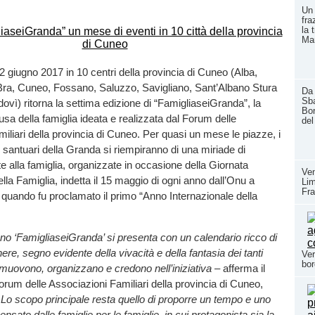
Un 
fra
la 
Ma
2 giugno 2017 in 10 centri della provincia di Cuneo (Alba,
ra, Cuneo, Fossano, Saluzzo, Savigliano, Sant’Albano Stura
Da 
Sba
ovì) ritorna la settima edizione di “FamigliaseiGranda”, la
Bor
usa della famiglia ideata e realizzata dal Forum delle
del
iliari della provincia di Cuneo. Per quasi un mese le piazze, i
e i santuari della Granda si riempiranno di una miriade di
te alla famiglia, organizzate in occasione della Giornata
Ven
ella Famiglia, indetta il 15 maggio di ogni anno dall’Onu a
Li
Fra
, quando fu proclamato il primo “Anno Internazionale della
o ‘FamigliaseiGranda’ si presenta con un calendario ricco di
ere, segno evidente della vivacità e della fantasia dei tanti
Ver
bor
muovono, organizzano e credono nell’iniziativa
– afferma il
orum delle Associazioni Familiari della provincia di Cuneo,
.
Lo scopo principale resta quello di proporre un tempo e uno
ensato dalle famiglie per le famiglie, in cui protagonista sia la