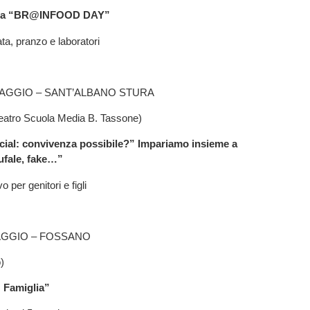
esta “BR@INFOOD DAY”
a, pranzo e laboratori
MAGGIO – SANT’ALBANO STURA
teatro Scuola Media B. Tassone)
cial: convivenza possibile?” Impariamo insieme a
bufale, fake…”
o per genitori e figli
AGGIO – FOSSANO
)
 Famiglia”