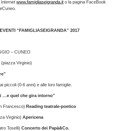
o Internet
www.famigliaseigranda.it
o la pagina FaceBook
eCuneo.
EVENTI “FAMIGLIASEIGRANDA” 2017
GGIO – CUNEO
(piazza Virginio)
re”
i piccoli (0-6 anni) e alle loro famiglie.
i …e quel che gira intorno”
an Francesco)
Reading teatrale-poetico
za Virginio)
Apericena
tro Toselli)
Concerto dei Papà&Co.