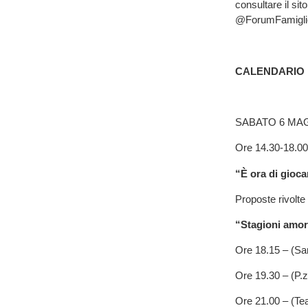
consultare il sit
@ForumFamigli
CALENDARIO 
SABATO 6 MA
Ore 14.30-18.00 
“È ora di gioca
Proposte rivolte a
“Stagioni amor
Ore 18.15 – (S
Ore 19.30 – (P.z
Ore 21.00 – (Tea