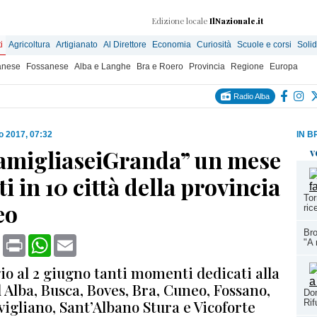
Edizione locale
IlNazionale.it
i
Agricoltura
Artigianato
Al Direttore
Economia
Curiosità
Scuole e corsi
Solid
anese
Fossanese
Alba e Langhe
Bra e Roero
Provincia
Regione
Europa
Radio Alba
o 2017, 07:32
IN B
amigliaseiGranda” un mese
v
ti in 10 città della provincia
Tor
eo
ric
Bro
book
X
Print
WhatsApp
Email
"A 
o al 2 giugno tanti momenti dedicati alla
 Alba, Busca, Boves, Bra, Cuneo, Fossano,
Dom
vigliano, Sant’Albano Stura e Vicoforte
Rif