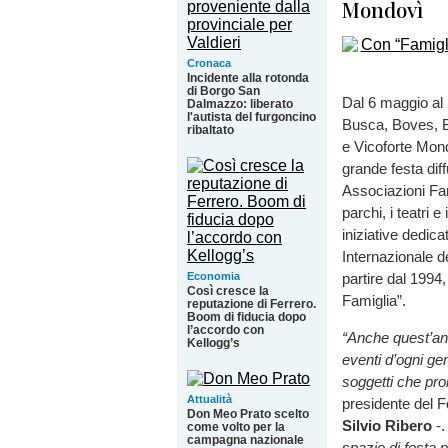
Mondovì
Cronaca
Incidente alla rotonda
di Borgo San
Dal 6 maggio al 
Dalmazzo: liberato
l'autista del furgoncino
Busca, Boves, B
ribaltato
e Vicoforte Mond
grande festa diff
Associazioni Fam
parchi, i teatri 
iniziative dedica
Internazionale d
Economia
partire dal 1994
Così cresce la
Famiglia”.
reputazione di Ferrero.
Boom di fiducia dopo
l’accordo con
“Anche quest’ann
Kellogg’s
eventi d’ogni gen
soggetti che pro
Attualità
presidente del F
Don Meo Prato scelto
Silvio Ribero
-
come volto per la
campagna nazionale
spazio di festa p