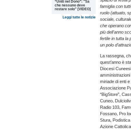
“Uniti nel Dono”: "Sa
che nessuno deve
famiglia con tutt
restare solo" [VIDEO]
ruolo (attuato, 
Leggi tutte le notizie
sociale, cultural
che operano con 
più dell’anno sc
fertile in tutta 
un polo d’attraz
La rassegna, che
quest’anno è sta
Diocesi Cuneesi, 
amministrazioni 
miriade di enti 
Associazione Pa
“BigStore”, Cas
Cuneo, Dulcioli
Radio 103, Famù
Fossano, Pro lo
Stura, Podistic
Azione Cattolica