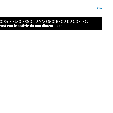
c.s.
 COSA È SUCCESSO L’ANNO SCORSO AD AGOSTO?
cast con le notizie da non dimenticare