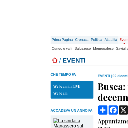
Prima Pagina
Cronaca
Politica
Attualità
Event
Cuneo e valli
Saluzzese
Monregalese
Savigli
/
EVENTI
CHE TEMPO FA
EVENTI
|
02 dicem
Busca: 
Webcam in LIVE
Webcam
decenn
Condividi
Face
ACCADEVA UN ANNO FA
Appuntamen
15.30