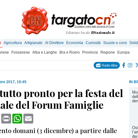
Edizione locale
IlNazionale.it
i
Agricoltura
Artigianato
Al Direttore
Economia
Curiosità
Scuole e corsi
Solid
anese
Fossanese
Alba e Langhe
Bra e Roero
Provincia
Regione
Europa
Radio Alba
bre 2017, 19:45
IN B
tutto pronto per la festa del
Mom
del
ale del Forum Famiglie
dem
book
X
Print
WhatsApp
Email
Ost
to domani (3 dicembre) a partire dalle
l’a
dei