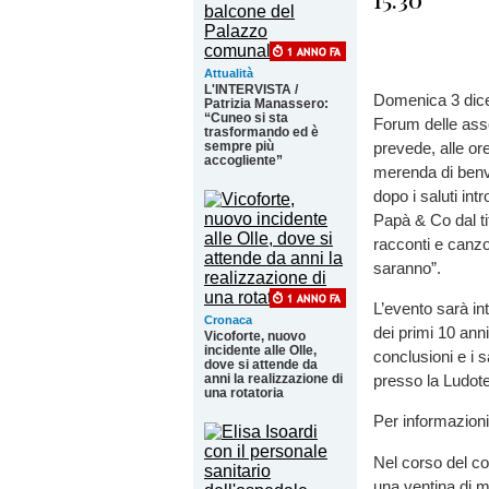
Attualità
L'INTERVISTA /
Domenica 3 dicem
Patrizia Manassero:
“Cuneo si sta
Forum delle asso
trasformando ed è
sempre più
prevede, alle or
accogliente”
merenda di benve
dopo i saluti int
Papà & Co dal ti
racconti e canzo
saranno”.
L’evento sarà in
Cronaca
dei primi 10 anni
Vicoforte, nuovo
incidente alle Olle,
conclusioni e i s
dove si attende da
anni la realizzazione di
presso la Ludotec
una rotatoria
Per informazion
Nel corso del co
una ventina di m