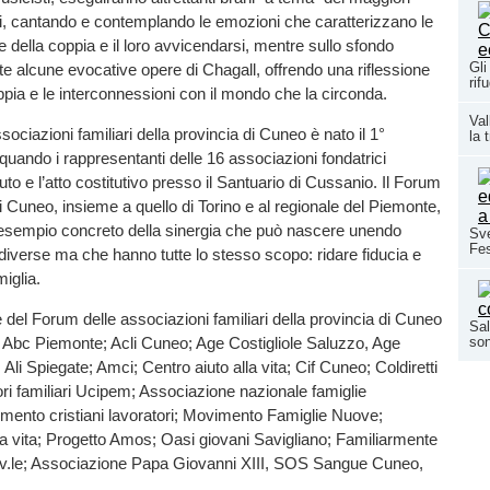
ani, cantando e contemplando le emozioni che caratterizzano le
e della coppia e il loro avvicendarsi, mentre sullo sfondo
Gli
te alcune evocative opere di Chagall, offrendo una riflessione
rif
ppia e le interconnessioni con il mondo che la circonda.
Val
sociazioni familiari della provincia di Cuneo è nato il 1°
la 
uando i rappresentanti delle 16 associazioni fondatrici
uto e l’atto costitutivo presso il Santuario di Cussanio. Il Forum
di Cuneo, insieme a quello di Torino e al regionale del Piemonte,
esempio concreto della sinergia che può nascere unendo
Sve
Fes
o diverse ma che hanno tutte lo stesso scopo: ridare fiducia e
miglia.
 del Forum delle associazioni familiari della provincia di Cuneo
Sal
: Abc Piemonte; Acli Cuneo; Age Costigliole Saluzzo, Age
son
Ali Spiegate; Amci; Centro aiuto alla vita; Cif Cuneo; Coldiretti
i familiari Ucipem; Associazione nazionale famiglie
ento cristiani lavoratori; Movimento Famiglie Nuove;
a vita; Progetto Amos; Oasi giovani Savigliano; Familiarmente
v.le; Associazione Papa Giovanni XIII, SOS Sangue Cuneo,