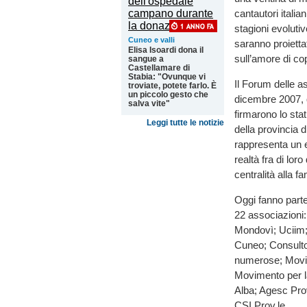
cantautori itali
stagioni evolutiv
Cuneo e valli
saranno proietta
Elisa Isoardi dona il
sull’amore di co
sangue a
Castellamare di
Stabia: "Ovunque vi
Il Forum delle as
troviate, potete farlo. È
un piccolo gesto che
dicembre 2007, q
salva vite"
firmarono lo stat
Leggi tutte le notizie
della provincia 
rappresenta un 
realtà fra di lor
centralità alla fa
Oggi fanno parte
22 associazioni
Mondovì; Uciim; 
Cuneo; Consultor
numerose; Movim
Movimento per l
Alba; Agesc Pro
CSI Prov.le.