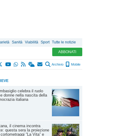
arietà
Sanità
Viabilità
Sport
Tutte le notizie
ABBONATI
Archivio
Mobile
REVE
basiglio celebra il ruolo
le donne nella nascita della
ocrazia italiana
ana, il cinema incontra
rte: questa sera la proiezione
 cortometraggi “La Vita” e