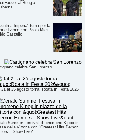
oriFuoco” al Rifugio
laberna
contri a Imperia" torna per la
za edizione con Paolo Mieli
ldo Cazzullo
tignano celebra San Lorenzo
 21 al 25 agosto torna "Roata in Festa 2026"
iale Summer Festival: il fenomeno K-pop in
zza della Vittoria con "Greatest Hits Demon
ters – Show Live"