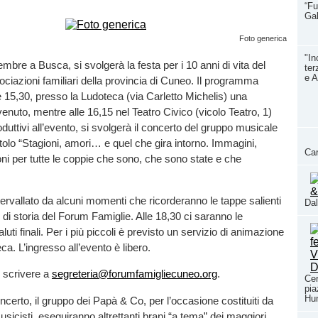
“Fu
Ga
Foto generica
"In
bre a Busca, si svolgerà la festa per i 10 anni di vita del
ter
e A
ciazioni familiari della provincia di Cuneo. Il programma
e 15,30, presso la Ludoteca (via Carletto Michelis) una
nuto, mentre alle 16,15 nel Teatro Civico (vicolo Teatro, 1)
roduttivi all’evento, si svolgerà il concerto del gruppo musicale
tolo “Stagioni, amori… e quel che gira intorno. Immagini,
Car
ni per tutte le coppie che sono, che sono state e che
tervallato da alcuni momenti che ricorderanno le tappe salienti
Dal
 di storia del Forum Famiglie. Alle 18,30 ci saranno le
aluti finali. Per i più piccoli è previsto un servizio di animazione
a. L’ingresso all’evento è libero.
i scrivere a
segreteria@forumfamigliecuneo.org
.
Cer
pia
Hun
ncerto, il gruppo dei Papà & Co, per l’occasione costituiti da
usicisti, eseguiranno altrettanti brani “a tema” dei maggiori