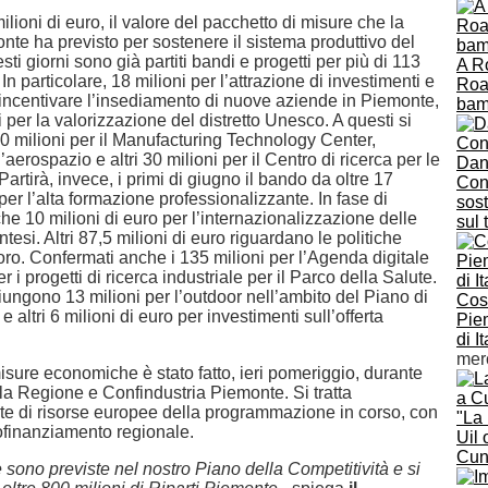
ilioni di euro, il valore del pacchetto di misure che la
te ha previsto per sostenere il sistema produttivo del
uesti giorni sono già partiti bandi e progetti per più di 113
A R
 In particolare, 18 milioni per l’attrazione di investimenti e
Roas
r incentivare l’insediamento di nuove aziende in Piemonte,
bam
ni per la valorizzazione del distretto Unesco. A questi si
0 milioni per il Manufacturing Technology Center,
’aerospazio e altri 30 milioni per il Centro di ricerca per le
Dani
Partirà, invece, i primi di giugno il bando da oltre 17
Con
 per l’alta formazione professionalizzante. In fase di
sost
he 10 milioni di euro per l’internazionalizzazione delle
sul 
esi. Altri 87,5 milioni di euro riguardano le politiche
avoro. Confermati anche i 135 milioni per l’Agenda digitale
er i progetti di ricerca industriale per il Parco della Salute.
iungono 13 milioni per l’outdoor nell’ambito del Piano di
Cost
e altri 6 milioni di euro per investimenti sull’offerta
Pie
di I
mer
misure economiche è stato fatto, ieri pomeriggio, durante
 la Regione e Confindustria Piemonte. Si tratta
e di risorse europee della programmazione in corso, con
"La
ofinanziamento regionale.
Uil
Cun
sono previste nel nostro Piano della Competitività e si