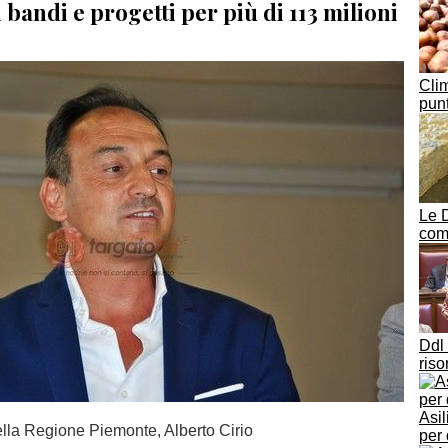
i bandi e progetti per più di 113 milioni
Clim
punt
Le 
com
Ddl 
ris
Asil
ella Regione Piemonte, Alberto Cirio
per