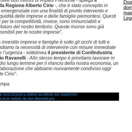
 oltre 800 milioni di Riparti Piemonte
- spiega
il
Dop
lla Regione Alberto Cirio
-
, che è stato concepito in
dom
emergenziale con una finalità di pronto intervento e
maes
iquidità delle imprese e delle famiglie piemontesi. Questi
Legg
i per la competitività, invece, sono irrinunciabili e
l futuro del nostro territorio. Queste risorse sono già
ponibili per le nostre imprese”
.
 investito imprese e famiglie è sotto gli occhi di tutti e
diamo la necessità di intervenire con misure immediate
re l’urgenza
- sottolinea
il presidente di Confindustria
io Ravanelli
-
Allo stesso tempo è prioritario lavorare in
dio lungo termine per il rilancio della nostra economia, un
llaborazione che abbiamo nuovamente condiviso oggi
te Cirio”
.
ampa
A È SUCCESSO L’ANNO SCORSO AD AGOSTO?
 con le notizie da non dimenticare