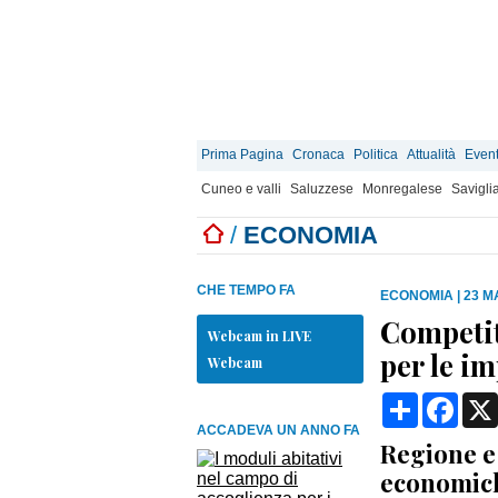
Prima Pagina
Cronaca
Politica
Attualità
Event
Cuneo e valli
Saluzzese
Monregalese
Savigli
/
ECONOMIA
CHE TEMPO FA
ECONOMIA
|
23 M
Competit
Webcam in LIVE
per le i
Webcam
Condividi
Face
ACCADEVA UN ANNO FA
Regione e 
economich