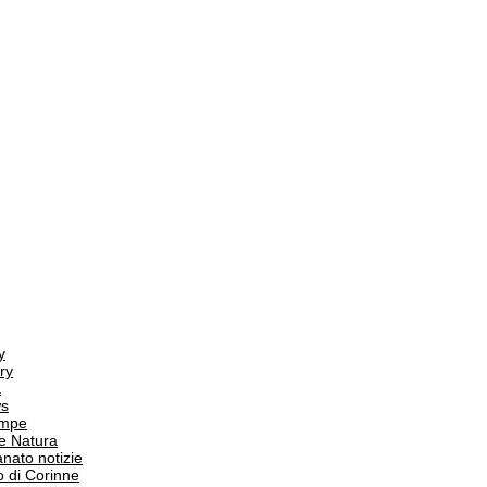
y
ry
a
s
ampe
e Natura
anato notizie
o di Corinne