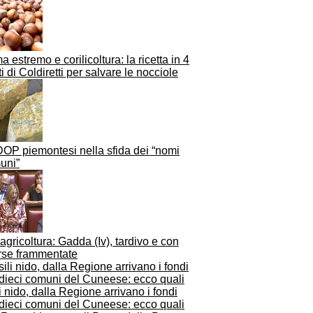
a estremo e corilicoltura: la ricetta in 4
i di Coldiretti per salvare le nocciole
DOP piemontesi nella sfida dei “nomi
uni”
agricoltura: Gadda (Iv), tardivo e con
orse frammentate
i nido, dalla Regione arrivano i fondi
 dieci comuni del Cuneese: ecco quali