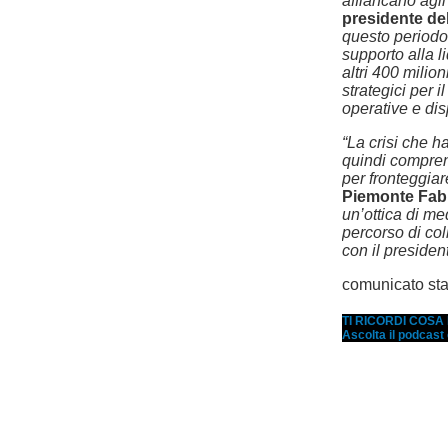
affiancano agli
presidente de
questo periodo 
supporto alla l
altri 400 milion
strategici per i
operative e dis
“La crisi che ha
quindi compren
per fronteggia
Piemonte Fab
un’ottica di me
percorso di co
con il presiden
comunicato st
TI RICORDI COS
Ascolta il podcast