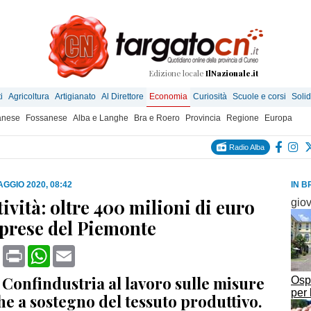
Edizione locale
IlNazionale.it
i
Agricoltura
Artigianato
Al Direttore
Economia
Curiosità
Scuole e corsi
Solid
anese
Fossanese
Alba e Langhe
Bra e Roero
Provincia
Regione
Europa
Radio Alba
AGGIO 2020, 08:42
IN B
ività: oltre 400 milioni di euro
gio
mprese del Piemonte
book
X
Print
WhatsApp
Email
Confindustria al lavoro sulle misure
Osp
per 
e a sostegno del tessuto produttivo.