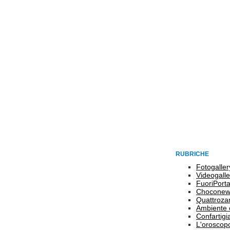
RUBRICHE
Fotogaller
Videogalle
FuoriPort
Choconew
Quattroz
Ambiente 
Confartigi
L'oroscop