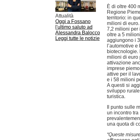
È di oltre 400 m
Regione Piemon
Attualità
territorio: in q
Oggi a Fossano
milioni di euro.
l'ultimo saluto ad
7,2 milioni pe
Alessandra Balocco
oltre a 5 milio
Leggi tutte le notizie
aggiungono i 3
l’automotive e l
biotecnologie. 
milioni di euro
attivazione anc
imprese piemont
attive per il l
e i 58 milioni p
A questi si agg
sviluppo rurale 
turistica.
Il punto sulle 
un incontro tra
prevalentement
una quota di c
“Queste misure 