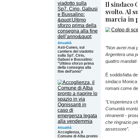
Il sindaco 
svolto. Al 
marcia in 
Attualità
“Non avrei mai 
Asti-Cuneo, sul
cantiere del viadotto
Argentera una p
sulla Sp7. Cirio,
Gabusi e Bussalino:
quattro mandati
"Ultimo sforzo prima
della consegna alla
fine dell’anno"
È soddisfatta de
sindaco Monica C
romani come deput
“L’esperienza ch
Comunità montan
rimanenti
- prose
che ringrazio p
Attualità
assessore”.
Accoglienza, il
Comune di Alba pronto