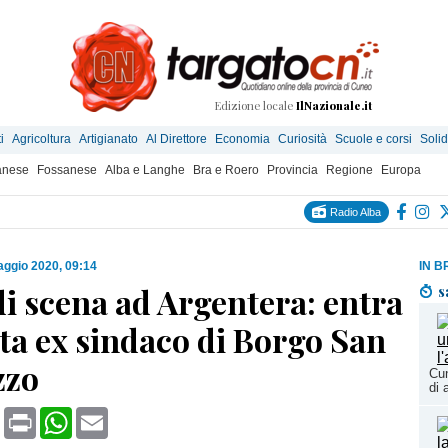
Edizione locale
IlNazionale.it
i
Agricoltura
Artigianato
Al Direttore
Economia
Curiosità
Scuole e corsi
Solid
anese
Fossanese
Alba e Langhe
Bra e Roero
Provincia
Regione
Europa
Radio Alba
ggio 2020, 09:14
IN B
i scena ad Argentera: entra
s
ta ex sindaco di Borgo San
zzo
Cun
di 
book
X
Print
WhatsApp
Email