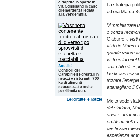
a riaprire lo spazio in
La strategia poli
via Ognissanti in caso
di emergenza legata
ed ora Marco Bo
alla vendemmia
“Amministrare un
e senza memoria 
Ciaburro -,
visti
visto in Marco, 
grande valore ag
visto in lui que
Attualità
arricchito di es
Controlli dei
Ho la convinzion
Carabinieri Forestali in
negozi e ristoranti: 700
trovare l’energi
kg di alimenti
sequestrati e multe
attanagliano il 
per 69mila euro
Leggi tutte le notizie
Molto soddisfat
del sindaco, M
unisce un’amiciz
problemi della v
per le sue mera
esperienza ammin