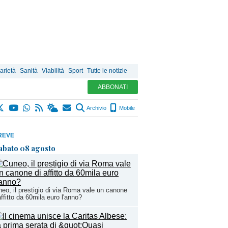
arietà
Sanità
Viabilità
Sport
Tutte le notizie
ABBONATI
Archivio
Mobile
REVE
abato 08 agosto
eo, il prestigio di via Roma vale un canone
affitto da 60mila euro l'anno?