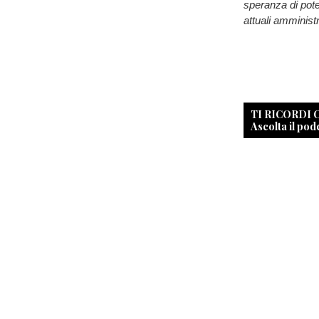
speranza di pote
attuali amministr
TI RICORDI
Ascolta il pod