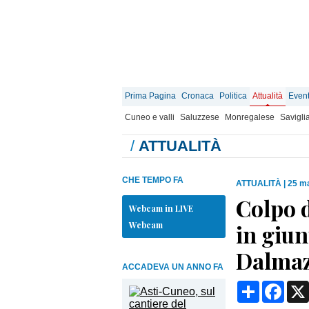
Prima Pagina
Cronaca
Politica
Attualità
Event
Cuneo e valli
Saluzzese
Monregalese
Savigli
/
ATTUALITÀ
CHE TEMPO FA
ATTUALITÀ
|
25 ma
Colpo d
Webcam in LIVE
Webcam
in giun
Dalma
ACCADEVA UN ANNO FA
Condividi
Face