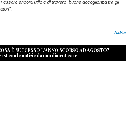
r essere ancora utile e di trovare buona accoglienza tra gli
atori”.
NaMur
 COSA È SUCCESSO L’ANNO SCORSO AD AGOSTO?
cast con le notizie da non dimenticare