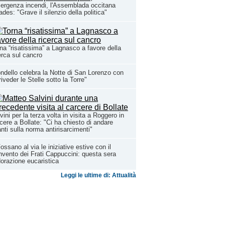
rgenza incendi, l'Assemblada occitana
ades: "Grave il silenzio della politica"
na “risatissima” a Lagnasco a favore della
erca sul cancro
ndello celebra la Notte di San Lorenzo con
riveder le Stelle sotto la Torre"
vini per la terza volta in visita a Roggero in
cere a Bollate: "Ci ha chiesto di andare
nti sulla norma antirisarcimenti"
ossano al via le iniziative estive con il
vento dei Frati Cappuccini: questa sera
dorazione eucaristica
Leggi le ultime di: Attualità