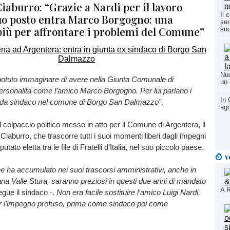
Ciaburro: “Grazie a Nardi per il lavoro
Il 
suo posto entra Marco Borgogno: una
ser
più per affrontare i problemi del Comune”
su
Nuo
potuto immaginare di avere nella Giunta Comunale di
un 
ersonalità come l’amico Marco Borgogno. Per lui parlano i
In 
 da sindaco nel comune di Borgo San Dalmazzo”
.
ago
l colpaccio politico messo in atto per il Comune di Argentera, il
iaburro, che trascorre tutti i suoi momenti liberi dagli impegni
ato eletta tra le file di Fratelli d’Italia, nel suo piccolo paese.
v
e ha accumulato nei suoi trascorsi amministrativi, anche in
a Valle Stura, saranno preziosi in questi due anni di mandato
A R
gue il sindaco -.
Non era facile sostituire l’amico Luigi Nardi,
er l’impegno profuso, prima come sindaco poi come