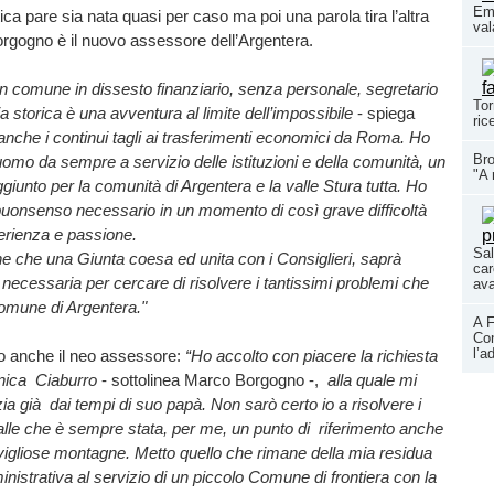
Eme
tica pare sia nata quasi per caso ma poi una parola tira l’altra
val
rgogno è il nuovo assessore dell’Argentera.
 comune in dissesto finanziario, senza personale, segretario
Tor
storica è una avventura al limite dell’impossibile
- spiega
ric
 anche i continui tagli ai trasferimenti economici da Roma. Ho
Bro
uomo da sempre a servizio delle istituzioni e della comunità, un
"A 
giunto per la comunità di Argentera e la valle Stura tutta. Ho
l buonsenso necessario in un momento di così grave difficoltà
perienza e passione.
Sal
e che una Giunta coesa ed unita con i Consiglieri, saprà
car
a necessaria per cercare di risolvere i tantissimi problemi che
ava
Comune di Argentera."
A F
Con
l’a
to anche il neo assessore:
“Ho accolto con piacere la richiesta
onica Ciaburro
- sottolinea Marco Borgogno -,
alla quale mi
ia già dai tempi di suo papà. Non sarò certo io a risolvere i
alle che è sempre stata, per me, un punto di riferimento anche
vigliose montagne. Metto quello che rimane della mia residua
istrativa al servizio di un piccolo Comune di frontiera con la