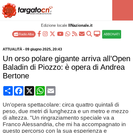
Edizione locale
IlNazionale.it
Radio Alba
ABBONATI
ATTUALITÀ
-
09 giugno 2025
, 20:43
Un orso polare gigante arriva all'Open
Baladin di Piozzo: è opera di Andrea
Bertone
Condividi
Facebook
X
WhatsApp
Email
Un'opera spettacolare: circa quattro quintali di
peso, due metri di lunghezza e un metro e mezzo
di altezza. "Un ringraziamento speciale va a
Franco Alessandria, che mi ha accompagnato in
questo percorso con la sua esperienza e