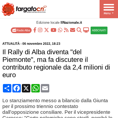
Edizione locale
IlNazionale.it
Radio Alba
ABBONATI
ATTUALITÀ
-
06 novembre 2022
, 18:23
Il Rally di Alba diventa "del
Piemonte", ma fa discutere il
contributo regionale da 2,4 milioni di
euro
Condividi
Facebook
X
WhatsApp
Email
Lo stanziamento messo a bilancio dalla Giunta
per il prossimo triennio contestato
dall'opposizione consiliare. Per il vicepresidente
Carosso: "Certe polemiche sono sterili, perché lo