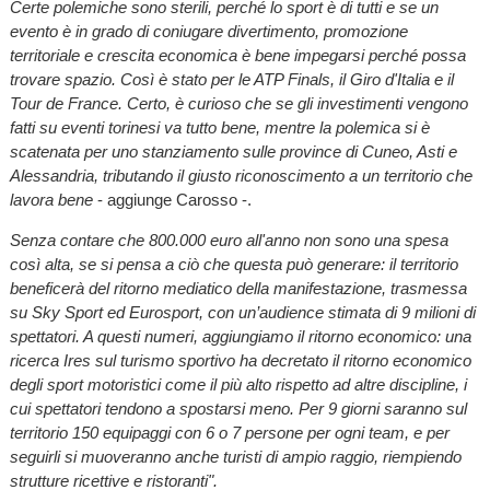
Certe polemiche sono sterili, perché lo sport è di tutti e se un
evento è in grado di coniugare divertimento, promozione
territoriale e crescita economica è bene impegarsi perché possa
trovare spazio. Così è stato per le ATP Finals, il Giro d'Italia e il
Tour de France. Certo, è curioso che se gli investimenti vengono
fatti su eventi torinesi va tutto bene, mentre la polemica si è
scatenata per uno stanziamento sulle province di Cuneo, Asti e
Alessandria, tributando il giusto riconoscimento a un territorio che
lavora bene
- aggiunge Carosso -.
Senza contare che 800.000 euro all'anno
non sono una
spesa
così
alta,
se si pensa a ciò
che questa
può generare: i
l territorio
beneficerà del ritorno mediatico della manifestazione, trasmessa
su Sky Sport ed Eurosport, con un’audience stimata di 9 milioni di
spettatori. A questi numeri, aggiungiamo il ritorno
economico: una
ricerca Ires sul turismo sportivo ha decretato il ritorno economico
degli sport motoristici come il più alto rispetto ad altre discipline, i
cui spettatori tendono a spostarsi meno
. Per 9 giorni saranno sul
territorio 150 equipaggi con 6 o 7 persone per ogni team, e per
seguirli si muoveranno anche turisti di ampio raggio, riempiendo
strutture ricettive e ristoranti".