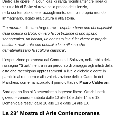
Dietro alle opere, in alcuni casi di ilarità ”scintillante” c’è l’idea di
spiritualità di Bolla: si trova nella pratica del silenzio,
nella contemplazione e raccoglimento, dentro il proprio mondo
immaginario, legato alla cultura e alla storia.
"La mostra
– dichiara Angerame –
esprime bene uno dei capisaldi
della poetica di Bolla, ovvero la costruzione di uno spazio
scenografico, un habitat, un contesto in cui far vivere le proprie
sculture, realizzate con cristalli e luce riflessa che
dematerializzano la scultura classica".
L'esposizione promossa dal Comune di Saluzzo, nell’ambito della
rassegna
"Start"
rientra in un percorso di omaggio agli artisti della
città che raccolgono apprezzamenti a livello globale e corre in
parallelo al recupero e alla valorizzazione dell’ex Castello dei
Marchesi, come ha ricordato il primo cittadino
Mauro Calderoni.
Sarà aperta fino al 3 settembre a ingresso libero. Orari: lunedì -
giovedì - venerdì - sabato dalle 10 alle 13 e dalle 14 alle 18;
Domenica e festivi dalle 10 alle 13 e dalle 14 alle 19.
La 28ª Mostra di Arte Contemporanea