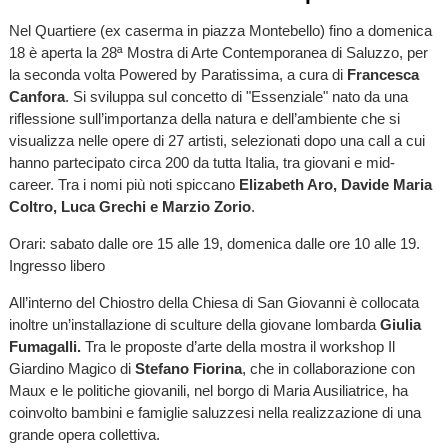
Nel Quartiere (ex caserma in piazza Montebello) fino a domenica
18 è aperta la 28ª Mostra di Arte Contemporanea di Saluzzo, per
la seconda volta Powered by Paratissima, a cura di
Francesca
Canfora
. Si sviluppa sul concetto di "Essenziale" nato da una
riflessione sull’importanza della natura e dell’ambiente che si
visualizza nelle opere di 27 artisti, selezionati dopo una call a cui
hanno partecipato circa 200 da tutta Italia, tra giovani e mid-
career. Tra i nomi più noti spiccano
Elizabeth Aro, Davide Maria
Coltro, Luca Grechi e Marzio Zorio
.
Orari: sabato dalle ore 15 alle 19, domenica dalle ore 10 alle 19.
Ingresso libero
All’interno del Chiostro della Chiesa di San Giovanni è collocata
inoltre un’installazione di sculture della giovane lombarda
Giulia
Fumagalli.
Tra le proposte d’arte della mostra il workshop Il
Giardino Magico di
Stefano Fiorina
, che in collaborazione con
Maux e le politiche giovanili, nel borgo di Maria Ausiliatrice, ha
coinvolto bambini e famiglie saluzzesi nella realizzazione di una
grande opera collettiva.