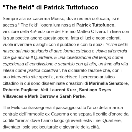
"The field" di Patrick Tuttofuoco
Sempre alla ex caserma Musso, dove resterà collocata, si è
accesa “ The field“ l’opera luminosa di
Patrick Tuttofuoco,
vincitore della 45ª edizione del Premio Matteo Olivero. In linea con
la sua poetica anche questa opera, fatta di luci e neon colorati,
vuole inventare dialoghi con il pubblico e con lo spazi.
"«The field»
nasce dal mio desiderio di dare forma estetica e visiva all’energia
che già anima Il Quartiere. È una celebrazione del tempo come
esperienza di condivisione e scambio con gli altri, un inno alla vita
intesa come pratica collettiva",
ha dichiarato l’autore che, con il
suo intervento site specific, arricchisce il percorso artistico
cittadino in cui sono disseminate creazioni di
Marinella Senatore,
Roberto Pugliese, Veit Laurent Kurz, Santiago Reyes
Villaveces e Mark Barrow e Sarah Parke
.
The Field contrassegnerà il passaggio sotto l’arco della manica
centrale dell’immobile ex Caserma che separa il cortile d’onore dal
cortile “arena” dove hanno luogo gli eventi estivi, nel Quartiere,
diventato polo socioculturale e giovanile della città.