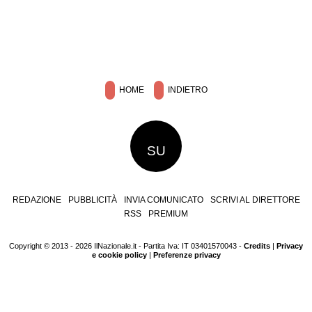
HOME
INDIETRO
SU
REDAZIONE
PUBBLICITÀ
INVIA COMUNICATO
SCRIVI AL DIRETTORE
RSS
PREMIUM
Copyright © 2013 - 2026 IlNazionale.it - Partita Iva: IT 03401570043 -
Credits
|
Privacy
e cookie policy
|
Preferenze privacy