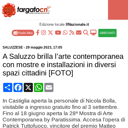
Edizione locale
IlNazionale.it
Radio Alba
ABBONATI
SALUZZESE
-
29 maggio 2023
, 17:05
A Saluzzo brilla l’arte contemporanea
con mostre e installazioni in diversi
spazi cittadini [FOTO]
Condividi
Facebook
X
WhatsApp
Email
In Castiglia aperta la personale di Nicola Bolla,
visitabile a ingresso gratuito fino al 3 settembre.
Fino al 18 giugno aperta la 28ª Mostra di Arte
Contemporanea by Paratissima. Accesa l’opera di
Patrick Tuttofuoco, vincitore del premio Matteo