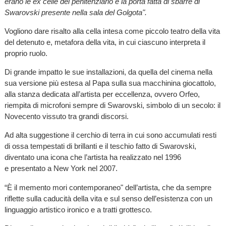
erano le ex celle del penitenziario e la porta fatta di sbarre di
Swarovski presente nella sala del Golgota".
Vogliono dare risalto alla cella intesa come piccolo teatro della vita
del detenuto e, metafora della vita, in cui ciascuno interpreta il
proprio ruolo.
Di grande impatto le sue installazioni, da quella del cinema nella
sua versione più estesa al Papa sulla sua macchinina giocattolo,
alla stanza dedicata all’artista per eccellenza, ovvero Orfeo,
riempita di microfoni sempre di Swarovski, simbolo di un secolo: il
Novecento vissuto tra grandi discorsi.
Ad alta suggestione il cerchio di terra in cui sono accumulati resti
di ossa tempestati di brillanti e il teschio fatto di Swarovski,
diventato una icona che l’artista ha realizzato nel 1996
e presentato a New York nel 2007.
“È il memento mori contemporaneo" dell’artista, che da sempre
riflette sulla caducità della vita e sul senso dell’esistenza con un
linguaggio artistico ironico e a tratti grottesco.