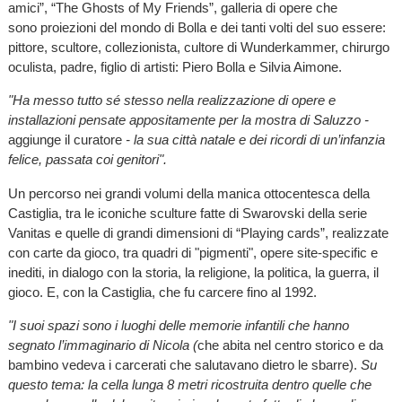
amici”, “The Ghosts of My Friends”, galleria di opere che
sono proiezioni del mondo di Bolla e dei tanti volti del suo essere:
pittore, scultore, collezionista, cultore di Wunderkammer, chirurgo
oculista, padre, figlio di artisti: Piero Bolla e Silvia Aimone.
"Ha messo tutto sé stesso nella realizzazione di opere e
installazioni pensate appositamente per la mostra di Saluzzo -
aggiunge il curatore
-
la sua città natale e dei ricordi di un’infanzia
felice, passata coi genitori".
Un percorso nei grandi volumi della manica ottocentesca della
Castiglia, tra le iconiche sculture fatte di Swarovski della serie
Vanitas e quelle di grandi dimensioni di “Playing cards”, realizzate
con carte da gioco, tra quadri di "pigmenti", opere site-specific e
inediti, in dialogo con la storia, la religione, la politica, la guerra, il
gioco. E, con la Castiglia, che fu carcere fino al 1992.
"I suoi spazi sono i luoghi delle memorie infantili che hanno
segnato l’immaginario di Nicola (
che abita nel centro storico e da
bambino vedeva i carcerati che salutavano dietro le sbarre).
Su
questo tema: la cella lunga 8 metri ricostruita dentro quelle che