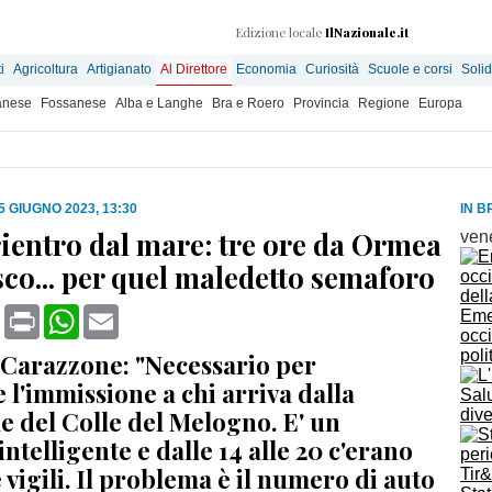
Edizione locale
IlNazionale.it
i
Agricoltura
Artigianato
Al Direttore
Economia
Curiosità
Scuole e corsi
Solid
anese
Fossanese
Alba e Langhe
Bra e Roero
Provincia
Regione
Europa
5 GIUGNO 2023, 13:30
IN B
rientro dal mare: tre ore da Ormea
ven
co... per quel maledetto semaforo
book
X
Print
WhatsApp
Email
Eme
occi
poli
o Carazzone: "Necessario per
 l'immissione a chi arriva dalla
Sal
e del Colle del Melogno. E' un
div
ntelligente e dalle 14 alle 20 c'erano
vigili. Il problema è il numero di auto