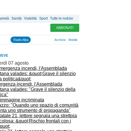
arietà
Sanità
Viabilità
Sport
Tutte le notizie
ABBONATI
Radio Alba
Archivio
Mobile
REVE
erdì 07 agosto
rgenza incendi, l'Assemblada
tana valades: "Grave il silenzio della
tica"
uzzo: "Quando uno spazio di comunità
enta uno strumento di propaganda"