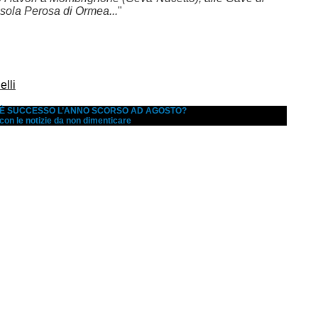
sola Perosa di Ormea...
"
lli
A È SUCCESSO L’ANNO SCORSO AD AGOSTO?
 con le notizie da non dimenticare