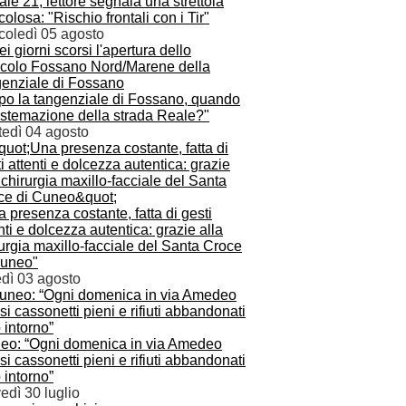
ale 21, lettore segnala una strettoia
colosa: "Rischio frontali con i Tir"
coledì 05 agosto
po la tangenziale di Fossano, quando
istemazione della strada Reale?"
tedì 04 agosto
 presenza costante, fatta di gesti
nti e dolcezza autentica: grazie alla
urgia maxillo-facciale del Santa Croce
Cuneo"
edì 03 agosto
eo: “Ogni domenica in via Amedeo
i cassonetti pieni e rifiuti abbandonati
o intorno”
edì 30 luglio