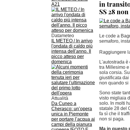
in transit
A21
SS 28 non
Datameteo
Le code a Bagna
IL METEO / In arrivo
semaforo, insta
l'ondata di caldo più
intensa dell'anno. Il
Raggiungere la
picco atteso per
domenica
L'autostrada è 
tra Millesimo e
sola corsia. Su
giustificata da
non quando si 
Sono state tant
visto migliaia 
Attualità
solo. In molti 
Da Cuneo a
statale 28 del 
Cherasco: un’opera
fa sì che il tr
unica in Piemonte
non si paga.
per portare l’acqua ai
campi della pianura
Ma in questo p
cuneese [FOTO E