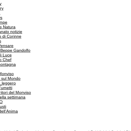
y
ry
a
s
ampe
e Natura
anato notizie
o di Corinne
o
Pensare
i Beppe Gandolfo
i Luce
o Chef
 montagna
 Monviso
 sul Mondo
o_leggero
Fumetti
itori del Monviso
 della settimana
PO
usti
dell'Anima