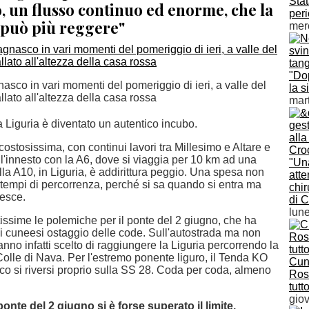
Stat
o, un flusso continuo ed enorme, che la
peri
 può più reggere"
mer
"Do
sco in vari momenti del pomeriggio di ieri, a valle del
la s
llato all'altezza della casa rossa
mar
 Liguria è diventato un autentico incubo.
costosissima, con continui lavori tra Millesimo e Altare e
 l'innesto con la A6, dove si viaggia per 10 km ad una
"Una
lla A10, in Liguria, è addirittura peggio. Una spesa non
atte
i tempi di percorrenza, perché si sa quando si entra ma
chir
esce.
di 
lun
issime le polemiche per il ponte del 2 giugno, che ha
di cuneesi ostaggio delle code. Sull'autostrada ma non
hanno infatti scelto di raggiungere la Liguria percorrendo la
Colle di Nava. Per l'estremo ponente liguro, il Tenda KO
Cun
affico si riversi proprio sulla SS 28. Coda per coda, almeno
Ross
tutt
giov
onte del 2 giugno si è forse superato il limite.