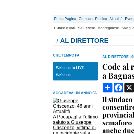
Prima Pagina
Cronaca
Politica
Attualità
Event
Cuneo e valli
Saluzzese
Monregalese
Savigli
/
AL DIRETTORE
CHE TEMPO FA
AL DIRETTORE
|
0
Code al 
Webcam in LIVE
a Bagnas
Webcam
Condividi
Face
ACCADEVA UN ANNO FA
Il sindac
consentire
Attualità
provincial
A Pocapaglia l’ultimo
semaforo i
saluto a Giuseppe
Criscenzo, vittima di
anche due 
un incidente sulla