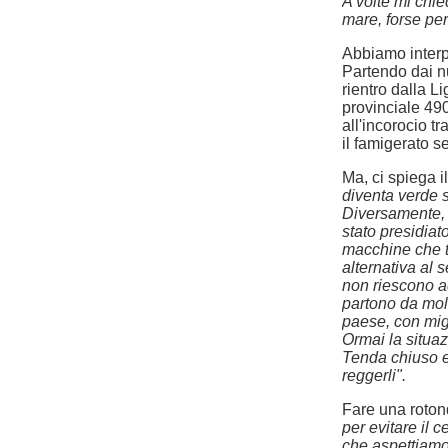
A volte mi chie
mare, forse per
Abbiamo interpe
Partendo dai nu
rientro dalla L
provinciale 490
all'incorocio t
il famigerato s
Ma, ci spiega i
diventa verde 
Diversamente, n
stato presidiat
macchine che t
alternativa al 
non riescono a
partono da mol
paese, con migl
Ormai la situaz
Tenda chiuso e 
reggerli".
Fare una roto
per evitare il 
che aspettiamo