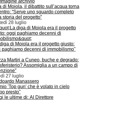
 di Moiola, il dibattito sull’acqua torna
centro: “Serve uno sguardo completo
a storia del progetto”
edì 28 luglio
diga di Moiola era il progetto giusto:
i paghiamo decenni di immobilismo"
zza Martiri a Cuneo, buche e degrado:
sferisterio? Assomiglia a un campo di
enzione”
dì 27 luglio
mio 'Top gun' che è volato in cielo
po presto"
i le ultime di: Al Direttore