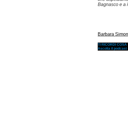
Bagnasco e a i
Barbara Simone
TI RICORDI COS
Ascolta il podcast