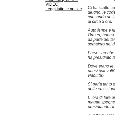
VIDEO]
Ci ha scritto u
Leggi tutte le notizie
giugno, le code
causando un te
di circa 3 ore.
Auto ferme e ri
Ormea) hanno f
da parte del f
semaforo nel d
Forse sarebbe 
ha presidiato t
Dove erano le 
paesi coinvolti
viabilità?
Si parla tanto
delle emissioni
E' ora di fare 
magari spegnend
presidiando l'i