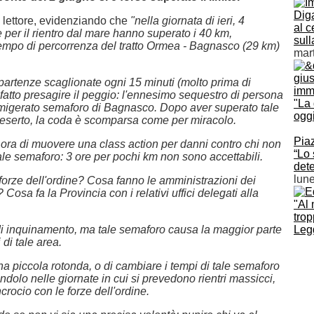
Diga
n lettore, evidenziando che
"nella giornata di ieri, 4
al 
 per il rientro dal mare hanno superato i 40 km,
sull
mpo di percorrenza del tratto Ormea - Bagnasco (29 km)
mart
partenze scaglionate ogni 15 minuti (molto prima di
atto presagire il peggio: l'ennesimo sequestro di persona
"La 
amigerato semaforo di Bagnasco. Dopo aver superato tale
ogg
eserto, la coda è scomparsa come per miracolo.
Pia
ora di muovere una class action per danni contro chi non
“Lo 
ale semaforo: 3 ore per pochi km non sono accettabili.
det
lune
forze dell'ordine? Cosa fanno le amministrazioni dei
? Cosa fa la Provincia con
i relativi uffici delegati alla
"Al 
trop
 di inquinamento, ma tale semaforo causa la maggior parte
Legg
 di tale area.
una piccola rotonda, o di cambiare i tempi di tale semaforo
olo nelle giornate in cui si prevedono rientri massicci,
ncrocio con le forze dell'ordine.