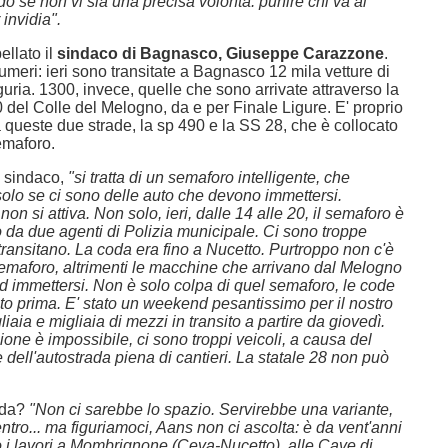
do se non vi sia una precisa volontà: punire chi va al
 invidia".
llato il
sindaco di Bagnasco, Giuseppe Carazzone
.
meri: ieri sono transitate a Bagnasco 12 mila vetture di
iguria. 1300, invece, quelle che sono arrivate attraverso la
 del Colle del Melogno, da e per Finale Ligure. E' proprio
ra queste due strade, la sp 490 e la SS 28, che è collocato
emaforo.
l sindaco,
"si tratta di un semaforo intelligente, che
solo se ci sono delle auto che devono immettersi.
on si attiva. Non solo, ieri, dalle 14 alle 20, il semaforo è
o da due agenti di Polizia municipale. Ci sono troppe
ransitano. La coda era fino a Nucetto. Purtroppo non c'è
semaforo, altrimenti le macchine che arrivano dal Melogno
d immettersi. Non è solo colpa di quel semaforo, le code
to prima. E' stato un weekend pesantissimo per il nostro
iaia e migliaia di mezzi in transito a partire da giovedì.
ione è impossibile, ci sono troppi veicoli, a causa del
dell'autostrada piena di cantieri. La statale 28 non può
nda?
"Non ci sarebbe lo spazio. Servirebbe una variante,
centro... ma figuriamoci, Aans non ci ascolta: è da vent'anni
 i lavori a Mombrignone (Ceva-Nucetto), alle Cave di