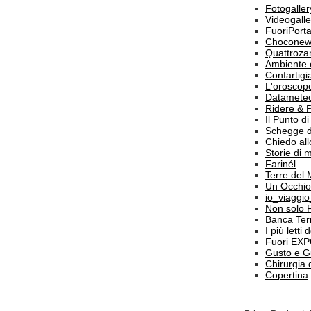
Fotogaller
Videogalle
FuoriPort
Choconew
Quattroz
Ambiente 
Confartigi
L'oroscop
Datamete
Ridere & 
Il Punto d
Schegge d
Chiedo all
Storie di
Farinél
Terre del
Un Occhio
io_viaggi
Non solo 
Banca Terr
I più letti
Fuori EX
Gusto e G
Chirurgia 
Copertina