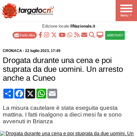
Edizione locale
IlNazionale.it
Radio Alba
ABBONATI
CRONACA
-
22 luglio 2023
, 17:45
Drogata durante una cena e poi
stuprata da due uomini. Un arresto
anche a Cuneo
Condividi
Facebook
X
WhatsApp
Email
La misura cautelare è stata eseguita questa
mattina. I fatti risalgono a dieci mesi fa e sono
avvenuti in Brianza