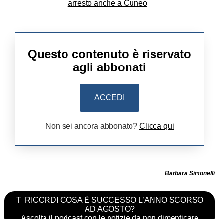
Questo contenuto è riservato
agli abbonati
ACCEDI
Non sei ancora abbonato?
Clicca qui
Barbara Simonelli
TI RICORDI COSA È SUCCESSO L’ANNO SCORSO
AD AGOSTO?
Ascolta il podcast con le notizie da non dimenticare